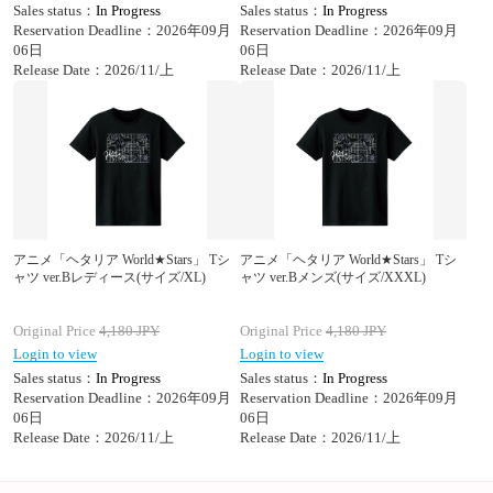
Sales status：
In Progress
Sales status：
In Progress
Reservation Deadline：2026年09月
Reservation Deadline：2026年09月
06日
06日
Release Date：2026/11/上
Release Date：2026/11/上
アニメ「ヘタリア World★Stars」 Tシ
アニメ「ヘタリア World★Stars」 Tシ
ャツ ver.Bレディース(サイズ/XL)
ャツ ver.Bメンズ(サイズ/XXXL)
Original Price
4,180
JPY
Original Price
4,180
JPY
Login to view
Login to view
Sales status：
In Progress
Sales status：
In Progress
Reservation Deadline：2026年09月
Reservation Deadline：2026年09月
06日
06日
Release Date：2026/11/上
Release Date：2026/11/上