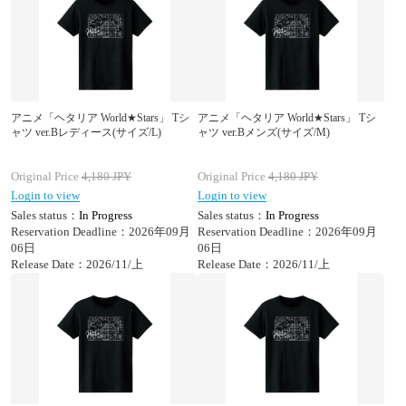
アニメ「ヘタリア World★Stars」 Tシ
アニメ「ヘタリア World★Stars」 Tシ
ャツ ver.Bレディース(サイズ/L)
ャツ ver.Bメンズ(サイズ/M)
Original Price
4,180
JPY
Original Price
4,180
JPY
Login to view
Login to view
Sales status：
In Progress
Sales status：
In Progress
Reservation Deadline：2026年09月
Reservation Deadline：2026年09月
06日
06日
Release Date：2026/11/上
Release Date：2026/11/上