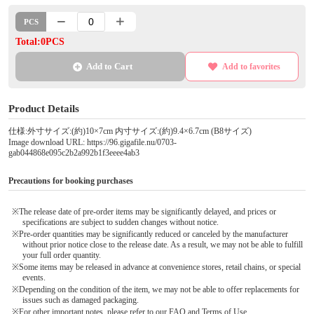
PCS
Total:0PCS
Add to Cart
Add to favorites
Product Details
仕様:外寸サイズ:(約)10×7cm 内寸サイズ:(約)9.4×6.7cm (B8サイズ)
Image download URL: https://96.gigafile.nu/0703-
gab044868e095c2b2a992b1f3eeee4ab3
Precautions for booking purchases
※The release date of pre-order items may be significantly delayed, and prices or
specifications are subject to sudden changes without notice.
※Pre-order quantities may be significantly reduced or canceled by the manufacturer
without prior notice close to the release date. As a result, we may not be able to fulfill
your full order quantity.
※Some items may be released in advance at convenience stores, retail chains, or special
events.
※Depending on the condition of the item, we may not be able to offer replacements for
issues such as damaged packaging.
※For other important notes, please refer to our FAQ and Terms of Use.