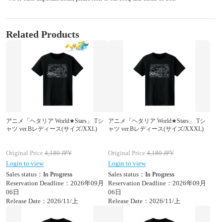
Related Products
アニメ「ヘタリア World★Stars」 Tシ
アニメ「ヘタリア World★Stars」 Tシ
ャツ ver.Bレディース(サイズ/XXL)
ャツ ver.Bレディース(サイズ/XXXL)
Original Price
4,180
JPY
Original Price
4,180
JPY
Login to view
Login to view
Sales status：
In Progress
Sales status：
In Progress
Reservation Deadline：2026年09月
Reservation Deadline：2026年09月
06日
06日
Release Date：2026/11/上
Release Date：2026/11/上