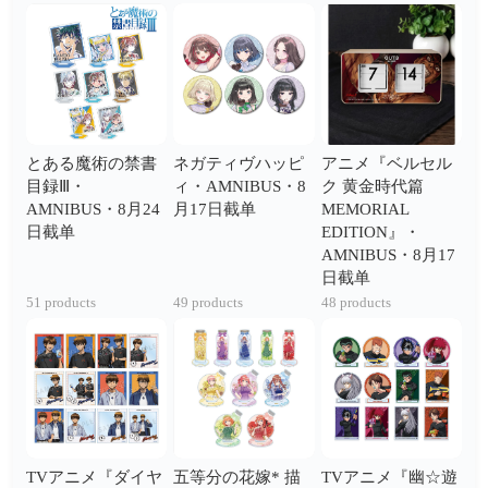
とある魔術の禁書
ネガティヴハッピ
アニメ『ベルセル
目録Ⅲ・
ィ・AMNIBUS・8
ク 黄金時代篇
AMNIBUS・8月24
月17日截单
MEMORIAL
日截单
EDITION』・
AMNIBUS・8月17
日截单
51 products
49 products
48 products
TVアニメ『ダイヤ
五等分の花嫁* 描
TVアニメ『幽☆遊