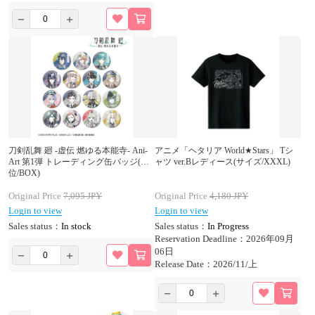
刀剣乱舞 廻 -虚伝 燃ゆる本能寺- Ani-
アニメ「ヘタリア World★Stars」 Tシ
Art 第1弾 トレーディング缶バッジ(単
ャツ ver.Bレディース(サイズ/XXXL)
位/BOX)
Original Price
7,095
JPY
Original Price
4,180
JPY
Login to view
Login to view
Sales status：
In stock
Sales status：
In Progress
Reservation Deadline：2026年09月
06日
Release Date：2026/11/上