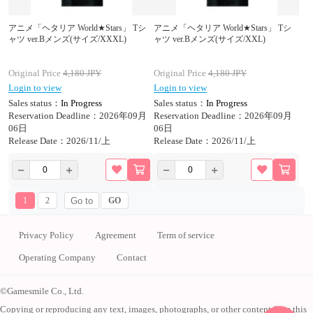
アニメ「ヘタリア World★Stars」 Tシ
アニメ「ヘタリア World★Stars」 Tシ
ャツ ver.Bメンズ(サイズ/XXXL)
ャツ ver.Bメンズ(サイズ/XXL)
Original Price
4,180
JPY
Original Price
4,180
JPY
Login to view
Login to view
Sales status：
In Progress
Sales status：
In Progress
Reservation Deadline：2026年09月
Reservation Deadline：2026年09月
06日
06日
Release Date：2026/11/上
Release Date：2026/11/上
1
2
GO
Privacy Policy
Agreement
Term of service
Operating Company
Contact
©Gamesmile Co., Ltd.
Copying or reproducing any text, images, photographs, or other content from this