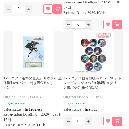
Reservation Deadline：2026年08月
17日
Release Date：2026/10/中
TVアニメ『進撃の巨人』 リヴァイ 立
TVアニメ『血界戦線 & BEYOND』ト
体機動ver. パーツ付きBIGアクリルス
レーディング Ani-Art 第4弾 メタリッ
タンド
ク缶バッジ(単位/BOX)
Original Price
1,980
JPY
Original Price
6,380
JPY
Login to view
Login to view
Sales status：
In Progress
Sales status：
In stock
Reservation Deadline：2026年08月
17日
Release Date：2026/11/上