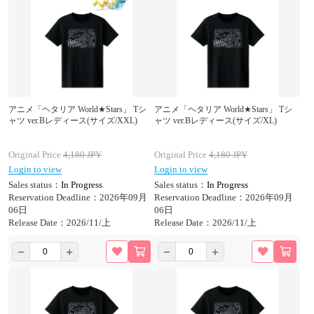
アニメ「ヘタリア World★Stars」 Tシ
アニメ「ヘタリア World★Stars」 Tシ
ャツ ver.Bレディース(サイズ/XXL)
ャツ ver.Bレディース(サイズ/XL)
Original Price
4,180
JPY
Original Price
4,180
JPY
Login to view
Login to view
Sales status：
In Progress
Sales status：
In Progress
Reservation Deadline：2026年09月
Reservation Deadline：2026年09月
06日
06日
Release Date：2026/11/上
Release Date：2026/11/上