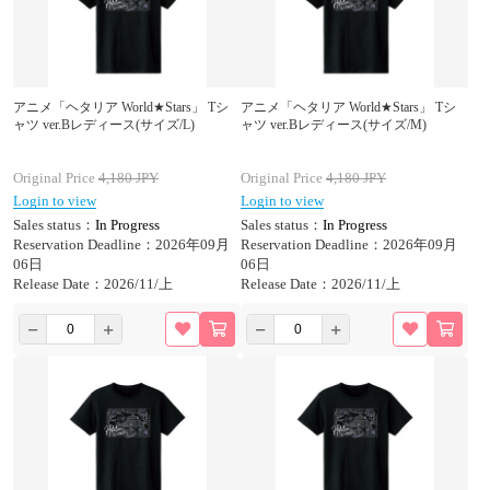
アニメ「ヘタリア World★Stars」 Tシ
アニメ「ヘタリア World★Stars」 Tシ
ャツ ver.Bレディース(サイズ/L)
ャツ ver.Bレディース(サイズ/M)
Original Price
4,180
JPY
Original Price
4,180
JPY
Login to view
Login to view
Sales status：
In Progress
Sales status：
In Progress
Reservation Deadline：2026年09月
Reservation Deadline：2026年09月
06日
06日
Release Date：2026/11/上
Release Date：2026/11/上