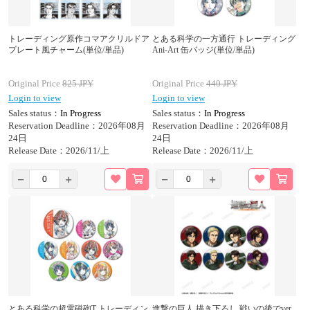
トレーディング原作コマアクリルドア
とある科学の一方通行 トレーディング
プレート風チャーム(単位/単品)
Ani-Art 缶バッジ(単位/単品)
Original Price
825
JPY
Original Price
440
JPY
Login to view
Login to view
Sales status：
In Progress
Sales status：
In Progress
Reservation Deadline：2026年08月
Reservation Deadline：2026年08月
24日
24日
Release Date：2026/11/上
Release Date：2026/11/上
とある科学の超電磁砲T トレーディン
進撃の巨人 描き下ろし 戦いの後でver.