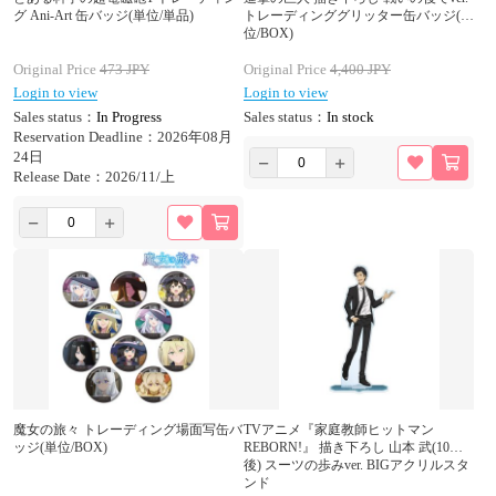
グ Ani-Art 缶バッジ(単位/単品)
トレーディンググリッター缶バッジ(単
位/BOX)
Original Price
473
JPY
Original Price
4,400
JPY
Login to view
Login to view
Sales status：
In Progress
Sales status：
In stock
Reservation Deadline：2026年08月
24日
Release Date：2026/11/上
魔女の旅々 トレーディング場面写缶バ
TVアニメ『家庭教師ヒットマン
ッジ(単位/BOX)
REBORN!』 描き下ろし 山本 武(10年
後) スーツの歩みver. BIGアクリルスタ
ンド