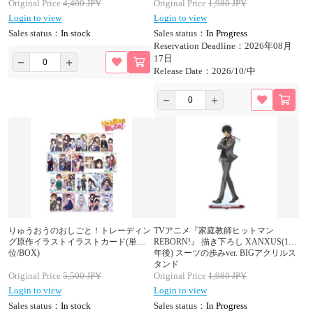
Original Price
4,400
JPY
Original Price
1,980
JPY
Login to view
Login to view
Sales status：
In stock
Sales status：
In Progress
Reservation Deadline：2026年08月
17日
Release Date：2026/10/中
りゅうおうのおしごと！トレーディン
TVアニメ『家庭教師ヒットマン
グ原作イラストイラストカード(単
REBORN!』 描き下ろし XANXUS(10
位/BOX)
年後) スーツの歩みver. BIGアクリルス
タンド
Original Price
5,500
JPY
Original Price
1,980
JPY
Login to view
Login to view
Sales status：
In stock
Sales status：
In Progress