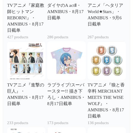
TVアニメ『家庭教
ダイヤのA actⅡ・
アニメ「ヘタリア
師ヒットマン
AMNIBUS・8月17
World★Stars」・
REBORN!』・
日截单
AMNIBUS・9月6
AMNIBUS・8月17
日截单
日截单
427 products
286 products
267 products
TVアニメ『進撃の
ラブライブ!スーパ
TVアニメ『狼と香
巨人』・
ースター!! 描き下
辛料 MERCHANT
AMNIBUS・8月17
ろし・AMNIBUS・
MEETS THE WISE
日截单
8月17日截单
WOLF』・
AMNIBUS・8月17
日截单
233 products
173 products
136 products