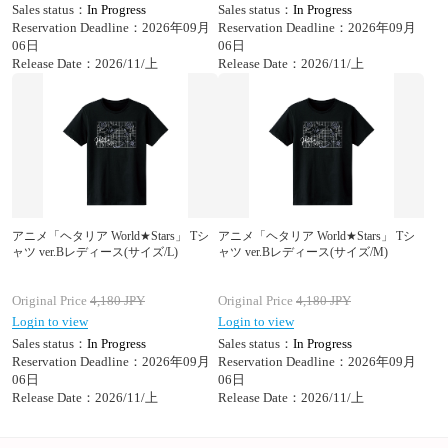
Sales status：
In Progress
Sales status：
In Progress
Reservation Deadline：2026年09月
Reservation Deadline：2026年09月
06日
06日
Release Date：2026/11/上
Release Date：2026/11/上
アニメ「ヘタリア World★Stars」 Tシ
アニメ「ヘタリア World★Stars」 Tシ
ャツ ver.Bレディース(サイズ/L)
ャツ ver.Bレディース(サイズ/M)
Original Price
4,180
JPY
Original Price
4,180
JPY
Login to view
Login to view
Sales status：
In Progress
Sales status：
In Progress
Reservation Deadline：2026年09月
Reservation Deadline：2026年09月
06日
06日
Release Date：2026/11/上
Release Date：2026/11/上