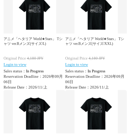
アニメ「ヘタリア World★Stars」 Tシ
アニメ「ヘタリア World★Stars」 Tシ
ャツ ver.Bメンズ(サイズ/L)
ャツ ver.Bメンズ(サイズ/XXL)
Original Price
4,180
JPY
Original Price
4,180
JPY
Login to view
Login to view
Sales status：
In Progress
Sales status：
In Progress
Reservation Deadline：2026年09月
Reservation Deadline：2026年09月
06日
06日
Release Date：2026/11/上
Release Date：2026/11/上