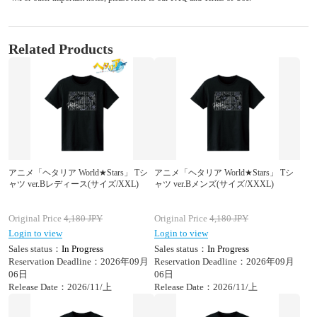
Related Products
アニメ「ヘタリア World★Stars」 Tシ
アニメ「ヘタリア World★Stars」 Tシ
ャツ ver.Bレディース(サイズ/XXL)
ャツ ver.Bメンズ(サイズ/XXXL)
Original Price
4,180
JPY
Original Price
4,180
JPY
Login to view
Login to view
Sales status：
In Progress
Sales status：
In Progress
Reservation Deadline：2026年09月
Reservation Deadline：2026年09月
06日
06日
Release Date：2026/11/上
Release Date：2026/11/上