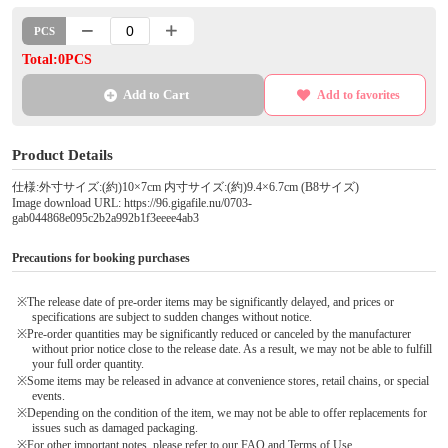
PCS
Total:0PCS
Add to Cart
Add to favorites
Product Details
仕様:外寸サイズ:(約)10×7cm 内寸サイズ:(約)9.4×6.7cm (B8サイズ)
Image download URL: https://96.gigafile.nu/0703-
gab044868e095c2b2a992b1f3eeee4ab3
Precautions for booking purchases
※The release date of pre-order items may be significantly delayed, and prices or
specifications are subject to sudden changes without notice.
※Pre-order quantities may be significantly reduced or canceled by the manufacturer
without prior notice close to the release date. As a result, we may not be able to fulfill
your full order quantity.
※Some items may be released in advance at convenience stores, retail chains, or special
events.
※Depending on the condition of the item, we may not be able to offer replacements for
issues such as damaged packaging.
※For other important notes, please refer to our FAQ and Terms of Use.