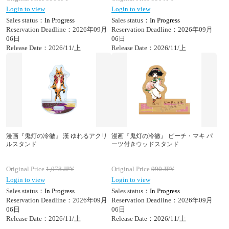
Login to view
Login to view
Sales status：
In Progress
Sales status：
In Progress
Reservation Deadline：2026年09月
Reservation Deadline：2026年09月
06日
06日
Release Date：2026/11/上
Release Date：2026/11/上
漫画『鬼灯の冷徹』 漢 ゆれるアクリ
漫画『鬼灯の冷徹』 ピーチ・マキ パ
ルスタンド
ーツ付きウッドスタンド
Original Price
1,078
JPY
Original Price
990
JPY
Login to view
Login to view
Sales status：
In Progress
Sales status：
In Progress
Reservation Deadline：2026年09月
Reservation Deadline：2026年09月
06日
06日
Release Date：2026/11/上
Release Date：2026/11/上