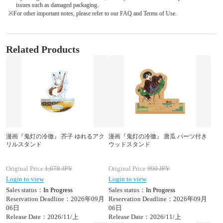
issues such as damaged packaging.
※For other important notes, please refer to our FAQ and Terms of Use.
Related Products
漫画『鬼灯の冷徹』 芥子 ゆれるアク
漫画『鬼灯の冷徹』 唐瓜 パーツ付き
リルスタンド
ウッドスタンド
Original Price
1,078
JPY
Original Price
990
JPY
Login to view
Login to view
Sales status：
In Progress
Sales status：
In Progress
Reservation Deadline：2026年09月
Reservation Deadline：2026年09月
06日
06日
Release Date：2026/11/上
Release Date：2026/11/上