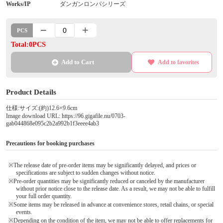
Works/IP
ダンガンロンパシリーズ
PCS
Total:0PCS
Add to Cart
Add to favorites
Product Details
仕様:サイズ:(約)12.6×9.6cm
Image download URL: https://96.gigafile.nu/0703-
gab044868e095c2b2a992b1f3eeee4ab3
Precautions for booking purchases
※The release date of pre-order items may be significantly delayed, and prices or
specifications are subject to sudden changes without notice.
※Pre-order quantities may be significantly reduced or canceled by the manufacturer
without prior notice close to the release date. As a result, we may not be able to fulfill
your full order quantity.
※Some items may be released in advance at convenience stores, retail chains, or special
events.
※Depending on the condition of the item, we may not be able to offer replacements for