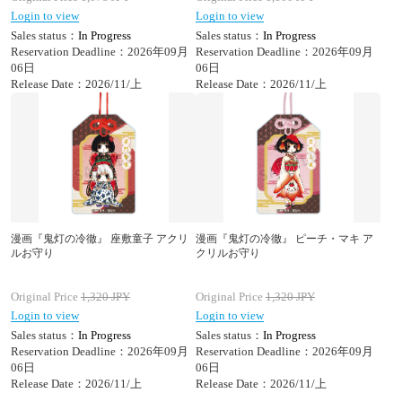
Login to view
Login to view
Sales status：
In Progress
Sales status：
In Progress
Reservation Deadline：2026年09月
Reservation Deadline：2026年09月
06日
06日
Release Date：2026/11/上
Release Date：2026/11/上
漫画『鬼灯の冷徹』 座敷童子 アクリ
漫画『鬼灯の冷徹』 ピーチ・マキ ア
ルお守り
クリルお守り
Original Price
1,320
JPY
Original Price
1,320
JPY
Login to view
Login to view
Sales status：
In Progress
Sales status：
In Progress
Reservation Deadline：2026年09月
Reservation Deadline：2026年09月
06日
06日
Release Date：2026/11/上
Release Date：2026/11/上