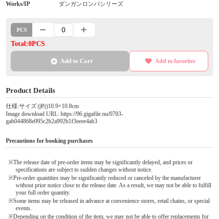
Works/IP
ダンガンロンパシリーズ
PCS
Total:0PCS
Add to Cart
Add to favorites
Product Details
仕様:サイズ:(約)10.9×10.8cm
Image download URL: https://96.gigafile.nu/0703-
gab044868e095c2b2a992b1f3eeee4ab3
Precautions for booking purchases
※The release date of pre-order items may be significantly delayed, and prices or
specifications are subject to sudden changes without notice.
※Pre-order quantities may be significantly reduced or canceled by the manufacturer
without prior notice close to the release date. As a result, we may not be able to fulfill
your full order quantity.
※Some items may be released in advance at convenience stores, retail chains, or special
events.
※Depending on the condition of the item, we may not be able to offer replacements for