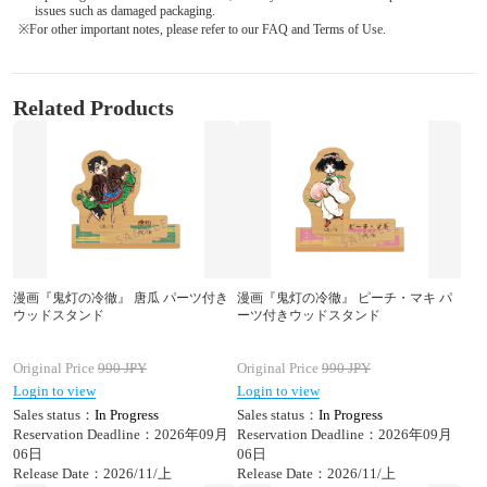
issues such as damaged packaging.
※For other important notes, please refer to our FAQ and Terms of Use.
Related Products
漫画『鬼灯の冷徹』 唐瓜 パーツ付き
漫画『鬼灯の冷徹』 ピーチ・マキ パ
ウッドスタンド
ーツ付きウッドスタンド
Original Price
990
JPY
Original Price
990
JPY
Login to view
Login to view
Sales status：
In Progress
Sales status：
In Progress
Reservation Deadline：2026年09月
Reservation Deadline：2026年09月
06日
06日
Release Date：2026/11/上
Release Date：2026/11/上