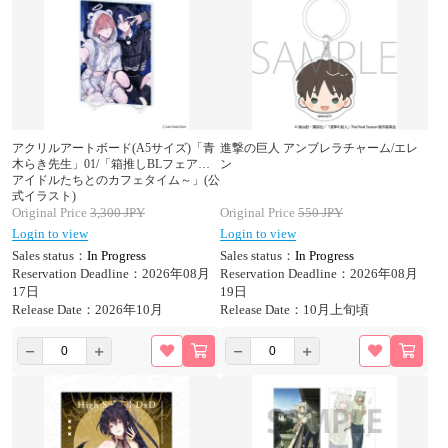
アクリルアートボード(A5サイズ)「青
進撃の巨人 アンブレラチャーム/エレ
木らき先生」01/「箱推しBLフェア～
ン
アイドルたちとのカフェタイム～」(公
式イラスト)
Original Price
3,300
JPY
Original Price
550
JPY
Login to view
Login to view
Sales status：
In Progress
Sales status：
In Progress
Reservation Deadline：2026年08月
Reservation Deadline：2026年08月
17日
19日
Release Date：2026年10月
Release Date：10月上旬頃