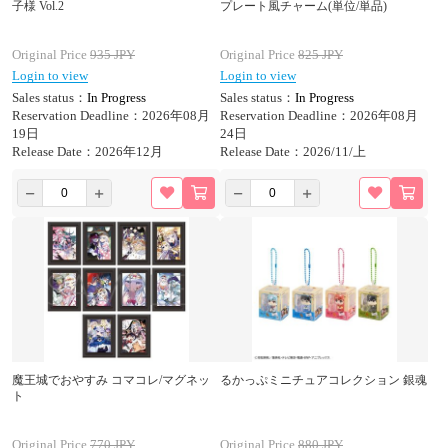
子様 Vol.2
プレート風チャーム(単位/単品)
Original Price
935
JPY
Original Price
825
JPY
Login to view
Login to view
Sales status：
In Progress
Sales status：
In Progress
Reservation Deadline：2026年08月
Reservation Deadline：2026年08月
19日
24日
Release Date：2026年12月
Release Date：2026/11/上
魔王城でおやすみ コマコレ/マグネッ
るかっぷミニチュアコレクション 銀魂
ト
Original Price
770
JPY
Original Price
880
JPY