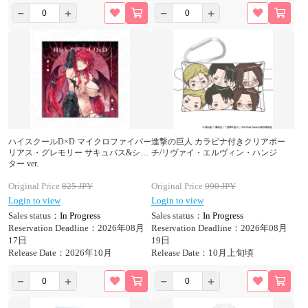
ハイスクールD×D マイクロファイバー
進撃の巨人 カラビナ付きクリアポー
リアス・グレモリー サキュバス&シス
チ/リヴァイ・エルヴィン・ハンジ
ター ver.
Original Price
825
JPY
Original Price
990
JPY
Login to view
Login to view
Sales status：
In Progress
Sales status：
In Progress
Reservation Deadline：2026年08月
Reservation Deadline：2026年08月
17日
19日
Release Date：2026年10月
Release Date：10月上旬頃