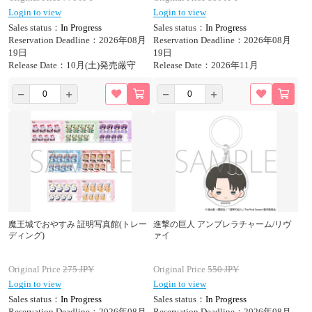
Login to view
Login to view
Sales status：
In Progress
Sales status：
In Progress
Reservation Deadline：2026年08月
Reservation Deadline：2026年08月
19日
19日
Release Date：10月(土)発売厳守
Release Date：2026年11月
魔王城でおやすみ 証明写真館(トレー
進撃の巨人 アンブレラチャーム/リヴ
ディング)
ァイ
Original Price
275
JPY
Original Price
550
JPY
Login to view
Login to view
Sales status：
In Progress
Sales status：
In Progress
Reservation Deadline：2026年08月
Reservation Deadline：2026年08月