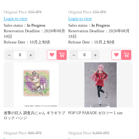
Original Price
550
JPY
Original Price
550
JPY
Login to view
Login to view
Sales status：
In Progress
Sales status：
In Progress
Reservation Deadline：2026年08月
Reservation Deadline：2026年08月
19日
19日
Release Date：10月上旬頃
Release Date：10月上旬頃
進撃の巨人 調査兵にゃん ギラギラブ
POP UP PARADE ゼロツー L size
ロック ハンジ
Original Price
880
JPY
Original Price
8,800
JPY