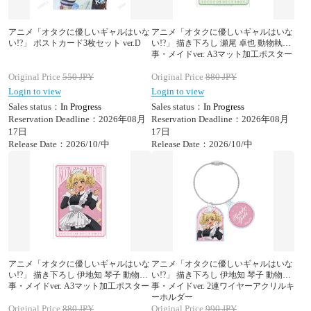
アニメ「オタクに優しいギャルはいな
アニメ「オタクに優しいギャルはいな
い!?」 ポストカード3枚セット ver.D
い!?」 描き下ろし 瀬尾 卓也 動物執
事・メイドver. A3マット加工ポスター
Original Price
550
JPY
Original Price
880
JPY
Login to view
Login to view
Sales status：
In Progress
Sales status：
In Progress
Reservation Deadline：2026年08月
Reservation Deadline：2026年08月
17日
17日
Release Date：2026/10/中
Release Date：2026/10/中
アニメ「オタクに優しいギャルはいな
アニメ「オタクに優しいギャルはいな
い!?」 描き下ろし 伊地知 琴子 動物執
い!?」 描き下ろし 伊地知 琴子 動物執
事・メイドver. A3マット加工ポスター
事・メイドver. 2連ワイヤーアクリルキ
ーホルダー
Original Price
880
JPY
Original Price
990
JPY