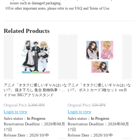
issues such as damaged packaging.
※For other important notes, please refer to our FAQ and Terms of Use.
Related Products
アニメ「オタクに優しいギャルはいな
アニメ「オタクに優しいギャルはいな
い!?」 描き下ろし 集合 動物執事・メ
い!?」 ポストカード3枚セット ver.B
イドver. BIGアクリルスタンド
Original Price
3,300
JPY
Original Price
550
JPY
Login to view
Login to view
Sales status：
In Progress
Sales status：
In Progress
Reservation Deadline：2026年08月
Reservation Deadline：2026年08月
17日
17日
Release Date：2026/10/中
Release Date：2026/10/中