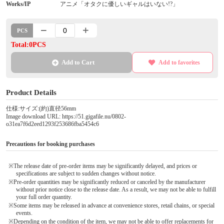
Works/IP
アニメ「オタクに優しいギャルはいない!?」
PCS
Total:0PCS
Add to Cart
Add to favorites
Product Details
仕様:サイズ:(約)直径56mm
Image download URL: https://51.gigafile.nu/0802-
o31ea7f6d2eed1293f253686fba5454c6
Precautions for booking purchases
※The release date of pre-order items may be significantly delayed, and prices or
specifications are subject to sudden changes without notice.
※Pre-order quantities may be significantly reduced or canceled by the manufacturer
without prior notice close to the release date. As a result, we may not be able to fulfill
your full order quantity.
※Some items may be released in advance at convenience stores, retail chains, or special
events.
※Depending on the condition of the item, we may not be able to offer replacements for