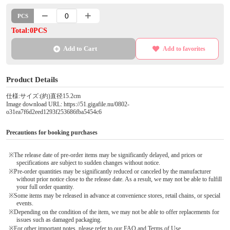
PCS
Total:0PCS
Add to Cart
Add to favorites
Product Details
仕様:サイズ:(約)直径15.2cm
Image download URL: https://51.gigafile.nu/0802-
o31ea7f6d2eed1293f253686fba5454c6
Precautions for booking purchases
※The release date of pre-order items may be significantly delayed, and prices or
specifications are subject to sudden changes without notice.
※Pre-order quantities may be significantly reduced or canceled by the manufacturer
without prior notice close to the release date. As a result, we may not be able to fulfill
your full order quantity.
※Some items may be released in advance at convenience stores, retail chains, or special
events.
※Depending on the condition of the item, we may not be able to offer replacements for
issues such as damaged packaging.
※For other important notes, please refer to our FAQ and Terms of Use.