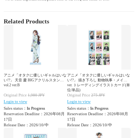
Related Products
アニメ「オタクに優しいギャルはいな
アニメ「オタクに優しいギャルはいな
い!?」 天音 慶 BIGアクリルスタンド
い!?」 描き下ろし 動物執事・メイド
vol.2 ver.B
ver. トレーディングイラストカード(単
位/単品)
Original Price
1,980
JPY
Original Price
275
JPY
Login to view
Login to view
Sales status：
In Progress
Sales status：
In Progress
Reservation Deadline：2026年08月
Reservation Deadline：2026年08月
17日
17日
Release Date：2026/10/中
Release Date：2026/10/中