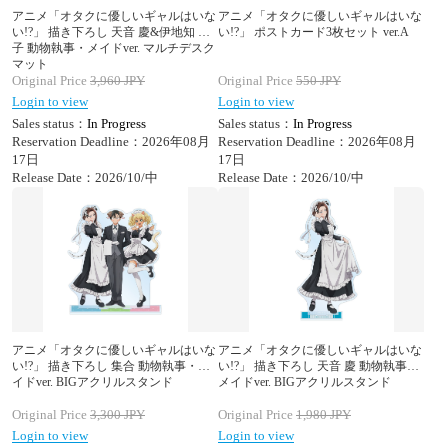
アニメ「オタクに優しいギャルはいな
アニメ「オタクに優しいギャルはいな
い!?」 描き下ろし 天音 慶&伊地知 琴
い!?」 ポストカード3枚セット ver.A
子 動物執事・メイドver. マルチデスク
マット
Original Price
3,960
JPY
Original Price
550
JPY
Login to view
Login to view
Sales status：
In Progress
Sales status：
In Progress
Reservation Deadline：2026年08月
Reservation Deadline：2026年08月
17日
17日
Release Date：2026/10/中
Release Date：2026/10/中
アニメ「オタクに優しいギャルはいな
アニメ「オタクに優しいギャルはいな
い!?」 描き下ろし 集合 動物執事・メ
い!?」 描き下ろし 天音 慶 動物執事・
イドver. BIGアクリルスタンド
メイドver. BIGアクリルスタンド
Original Price
3,300
JPY
Original Price
1,980
JPY
Login to view
Login to view