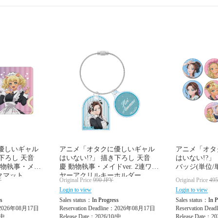
優しいギャル
アニメ「オタクに優しいギャル
アニメ「オタ
下ろし 天音
はいない!?」 描き下ろし 天音
はいない!?」
動物執事・メイ
慶 動物執事・メイドver. 2連ワイ
バッジ(単位/
スクマット
ヤーアクリルキーホルダー
Y
Original Price
990
JPY
Original Price
49
Login to view
Login to view
s
Sales status：
In Progress
Sales status：
In P
e：2026年08月17日
Reservation Deadline：2026年08月17日
Reservation De
/中
Release Date：2026/10/中
Release Date：20