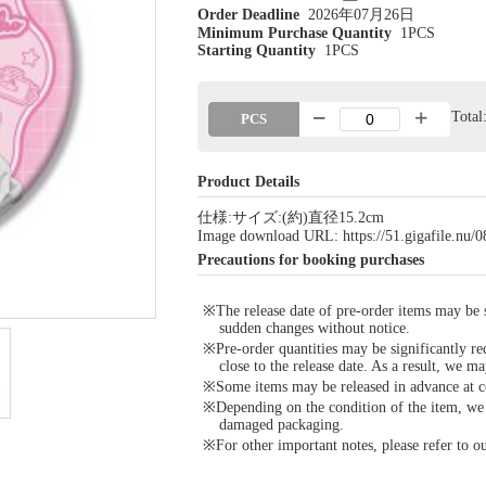
Order Deadline
2026年07月26日
Minimum Purchase Quantity
1PCS
Starting Quantity
1PCS
Tota
PCS
Product Details
仕様:サイズ:(約)直径15.2cm
Image download URL: https://51.gigafile.nu
Precautions for booking purchases
※The release date of pre-order items may be si
sudden changes without notice.
※Pre-order quantities may be significantly re
close to the release date. As a result, we ma
※Some items may be released in advance at con
※Depending on the condition of the item, we m
damaged packaging.
※For other important notes, please refer to 