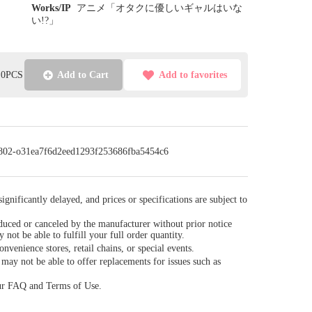
Works/IP
アニメ「オタクに優しいギャルはいな
い!?」
l:0PCS
Add to Cart
Add to favorites
/0802-o31ea7f6d2eed1293f253686fba5454c6
gnificantly delayed, and prices or specifications are subject to
duced or canceled by the manufacturer without prior notice
y not be able to fulfill your full order quantity.
venience stores, retail chains, or special events.
ay not be able to offer replacements for issues such as
our FAQ and Terms of Use.