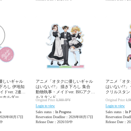
優しいギャル
アニメ「オタクに優しいギャル
アニメ「オタ
き下ろし 伊地知
はいない!?」 描き下ろし 集合
はいない!?」 
ドver. 2連ワ
動物執事・メイドver. BIGアクリ
クリルスタンド vo
ーホルダー
ルスタンド
Original Price
3,300
JPY
Original Price
1,9
Login to view
Login to view
s
Sales status：
In Progress
Sales status：
In P
e：2026年08月17日
Reservation Deadline：2026年08月17日
Reservation De
/中
Release Date：2026/10/中
Release Date：20