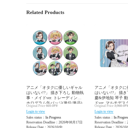
Related Products
アニメ「オタクに優しいギャル
アニメ「オタクに
はいない!?」 描き下ろし 動物執
はいない!?」 描き
事・メイドver. トレーディング
慶&伊地知 琴子 
ホログラム缶バッジ(単位/単品)
ドver. マルチデ
Original Price
605
JPY
Original Price
3,960
JP
Login to view
Login to view
Sales status：
In Progress
Sales status：
In Progres
Reservation Deadline：2026年08月17日
Reservation Deadlin
Release Date：2026/10/中
Release Date：2026/10