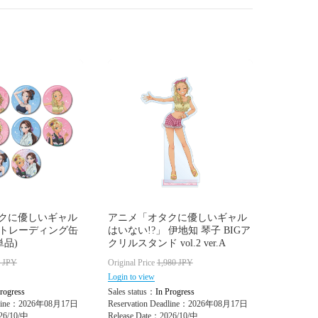
クに優しいギャル
アニメ「オタクに優しいギャル
 トレーディング缶
はいない!?」 伊地知 琴子 BIGア
単品)
クリルスタンド vol.2 ver.A
5
JPY
Original Price
1,980
JPY
Login to view
rogress
Sales status：
In Progress
adline：2026年08月17日
Reservation Deadline：2026年08月17日
26/10/中
Release Date：2026/10/中