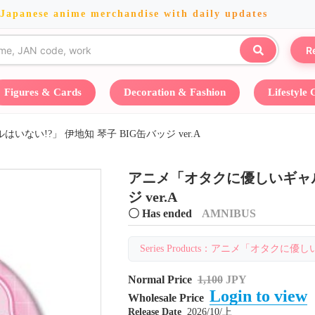
 Japanese anime merchandise with daily updates
R
Figures & Cards
Decoration & Fashion
Lifestyle
ない!?」 伊地知 琴子 BIG缶バッジ ver.A
アニメ「オタクに優しいギャルは
ジ ver.A
〇 Has ended
AMNIBUS
Series Products：アニメ「オタクに優しい
Normal Price
1,100
JPY
Login to view
Wholesale Price
Release Date
2026/10/上