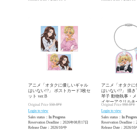
アニメ「オタクに優しいギャル
アニメ「オタクに
はいない!?」 ポストカード3枚セ
はいない!?」 描
ット ver.B
琴子 動物執事・メイ
イヤーアクリルキ
Original Price
550
JPY
Original Price
990
JPY
Login to view
Login to view
Sales status：
In Progress
Sales status：
In Progres
Reservation Deadline：2026年08月17日
Reservation Deadlin
Release Date：2026/10/中
Release Date：2026/10