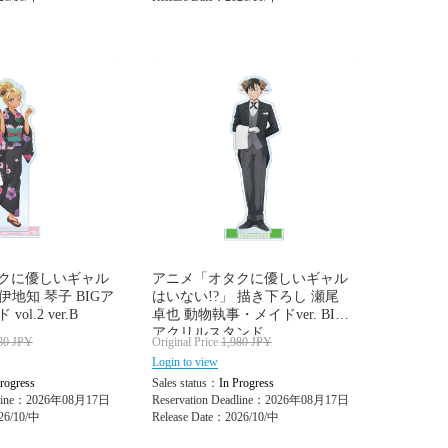
クに優しいギャル
アニメ「オタクに優しいギャル
伊地知 琴子 BIGア
はいない!?」 描き下ろし 瀬尾
l.2 ver.B
卓也 動物執事・メイドver. BIG
アクリルスタンド
80
JPY
Original Price
1,980
JPY
Login to view
rogress
Sales status：
In Progress
adline：2026年08月17日
Reservation Deadline：2026年08月17日
26/10/中
Release Date：2026/10/中