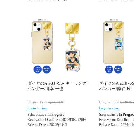
ダイヤのA actⅡ -SS- キーリング
ダイヤのA actⅡ -
ハンガー/御幸 一也
ハンガー/降谷 暁
Original Price
1,320
JPY
Original Price
1,320
JP
Login to view
Login to view
Sales status：
In Progress
Sales status：
In Progres
Reservation Deadline：2026年08月26日
Reservation Deadlin
Release Date：2026年10月
Release Date：2026年