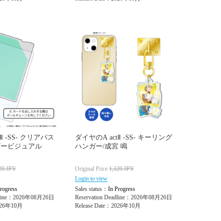
Ⅱ -SS- クリアパス
ダイヤのA actⅡ -SS- キーリング
ザービジュアル
ハンガー/成宮 鳴
20
JPY
Original Price
1,320
JPY
Login to view
rogress
Sales status：
In Progress
adline：2026年08月26日
Reservation Deadline：2026年08月26日
2026年10月
Release Date：2026年10月