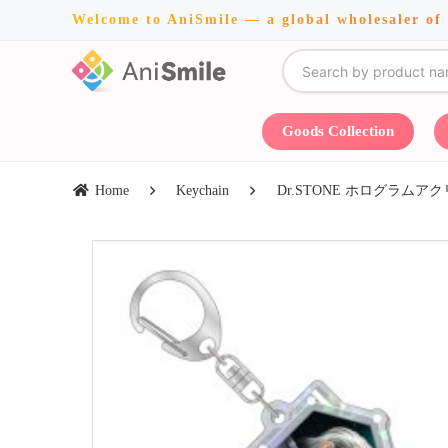
Welcome to AniSmile — a global wholesaler of
Goods Collection
Home
Keychain
Dr.STONE ホログラム