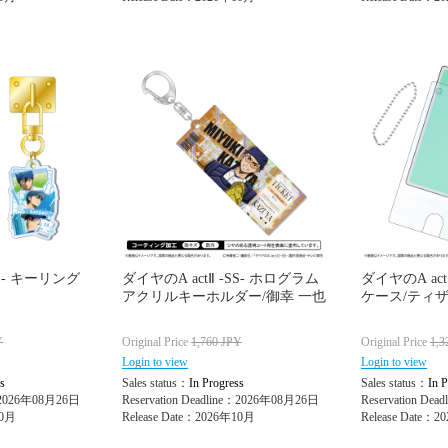
SS- キーリング
ダイヤのA actⅡ -SS- ホログラム
ダイヤのA act
アクリルキーホルダー/御幸 一也
ケース/ティ
Y
Original Price
1,760
JPY
Original Price
1,3
Login to view
Login to view
s
Sales status：
In Progress
Sales status：
In P
e：2026年08月26日
Reservation Deadline：2026年08月26日
Reservation De
10月
Release Date：2026年10月
Release Date：