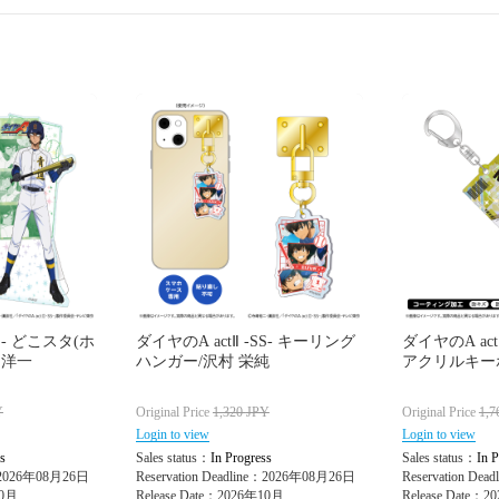
SS- どこスタ(ホ
ダイヤのA actⅡ -SS- キーリング
ダイヤのA act
 洋一
ハンガー/沢村 栄純
アクリルキー
Y
Original Price
1,320
JPY
Original Price
1,7
Login to view
Login to view
s
Sales status：
In Progress
Sales status：
In P
e：2026年08月26日
Reservation Deadline：2026年08月26日
Reservation De
10月
Release Date：2026年10月
Release Date：