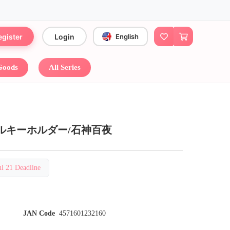
egister
Login
English
 Goods
All Series
クリルキーホルダー/石神百夜
 21 Deadline
JAN Code
4571601232160