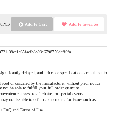
l:0PCS
Add to Cart
Add to favorites
/0731-08ce1c65facfb8b93e6798750deff6fa
gnificantly delayed, and prices or specifications are subject to
duced or canceled by the manufacturer without prior notice
y not be able to fulfill your full order quantity.
venience stores, retail chains, or special events.
ay not be able to offer replacements for issues such as
our FAQ and Terms of Use.