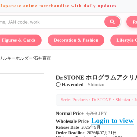
 Japanese anime merchandise with daily updates
R
Figures & Cards
Decoration & Fashion
Lifestyle
アクリルキーホルダー/石神百夜
Dr.STONE ホログラムア
〇 Has ended
Shimizu
Series Products：Dr.STONE・Shimizu・Jul
Normal Price
1,760
JPY
Login to view
Wholesale Price
Release Date
2026年9月
Order Deadline
2026年07月21日