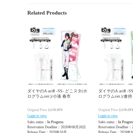
Related Products
ダイヤのA actⅡ -SS- どこスタ(ホ
ダイヤのA actⅡ -
ログラムver.)/小湊 春市
ログラムver.)/倉持
Original Price
2,178
JPY
Original Price
2,178
JP
Login to view
Login to view
Sales status：
In Progress
Sales status：
In Progres
Reservation Deadline：2026年08月26日
Reservation Deadlin
Release Date：2026年10月
Release Date：2026年