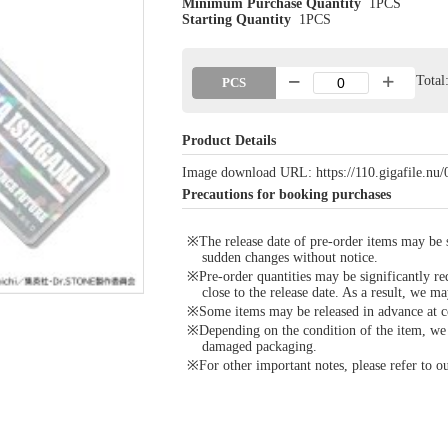
Minimum Purchase Quantity
1PCS
Starting Quantity
1PCS
Tota
PCS
Product Details
Image download URL: https://110.gigafile.nu
Precautions for booking purchases
※The release date of pre-order items may be si
sudden changes without notice.
※Pre-order quantities may be significantly re
close to the release date. As a result, we ma
※Some items may be released in advance at con
※Depending on the condition of the item, we m
damaged packaging.
※For other important notes, please refer to 