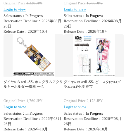
Original Price
1,320
JPY
Original Price
1,760
JPY
Login to view
Login to view
Sales status：
In Progress
Sales status：
In Progress
Reservation Deadline：2026年08月
Reservation Deadline：2026年08月
26日
26日
Release Date：2026年10月
Release Date：2026年10月
ダイヤのA actⅡ -SS- ホログラムアクリ
ダイヤのA actⅡ -SS- どこスタ(ホログ
ルキーホルダー/御幸 一也
ラムver.)/小湊 春市
Original Price
1,760
JPY
Original Price
2,178
JPY
Login to view
Login to view
Sales status：
In Progress
Sales status：
In Progress
Reservation Deadline：2026年08月
Reservation Deadline：2026年08月
26日
26日
Release Date：2026年10月
Release Date：2026年10月