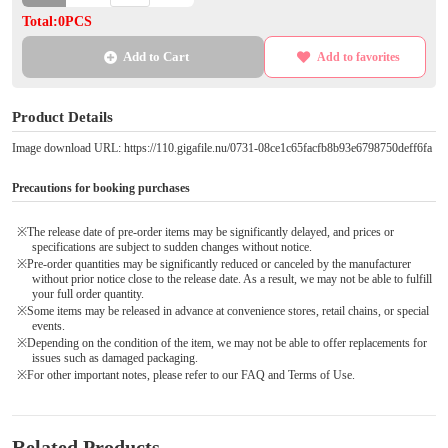
Total:0PCS
Add to Cart
Add to favorites
Product Details
Image download URL: https://110.gigafile.nu/0731-08ce1c65facfb8b93e6798750deff6fa
Precautions for booking purchases
※The release date of pre-order items may be significantly delayed, and prices or
specifications are subject to sudden changes without notice.
※Pre-order quantities may be significantly reduced or canceled by the manufacturer
without prior notice close to the release date. As a result, we may not be able to fulfill
your full order quantity.
※Some items may be released in advance at convenience stores, retail chains, or special
events.
※Depending on the condition of the item, we may not be able to offer replacements for
issues such as damaged packaging.
※For other important notes, please refer to our FAQ and Terms of Use.
Related Products