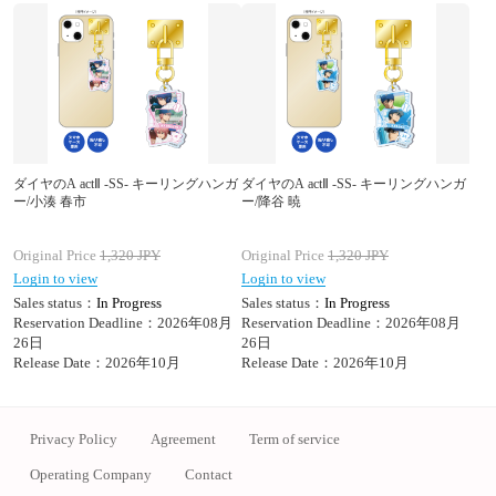
ダイヤのA actⅡ -SS- キーリングハンガ
ダイヤのA actⅡ -SS- キーリングハンガ
ー/小湊 春市
ー/降谷 暁
Original Price
1,320
JPY
Original Price
1,320
JPY
Login to view
Login to view
Sales status：
In Progress
Sales status：
In Progress
Reservation Deadline：2026年08月
Reservation Deadline：2026年08月
26日
26日
Release Date：2026年10月
Release Date：2026年10月
Privacy Policy
Agreement
Term of service
Operating Company
Contact