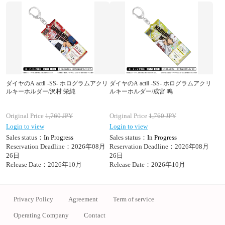
ダイヤのA actⅡ -SS- ホログラムアクリ
ダイヤのA actⅡ -SS- ホログラムアクリ
ルキーホルダー/沢村 栄純
ルキーホルダー/成宮 鳴
Original Price
1,760
JPY
Original Price
1,760
JPY
Login to view
Login to view
Sales status：
In Progress
Sales status：
In Progress
Reservation Deadline：2026年08月
Reservation Deadline：2026年08月
26日
26日
Release Date：2026年10月
Release Date：2026年10月
Privacy Policy
Agreement
Term of service
Operating Company
Contact