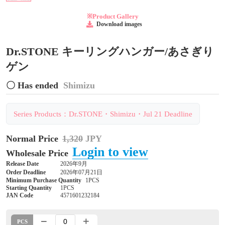
※Product Gallery
Download images
Dr.STONE キーリングハンガー/あさぎり
ゲン
〇 Has ended
Shimizu
Series Products：Dr.STONE・Shimizu・Jul 21 Deadline
Normal Price
1,320
JPY
Login to view
Wholesale Price
Release Date
2026年9月
Order Deadline
2026年07月21日
Minimum Purchase Quantity
1PCS
Starting Quantity
1PCS
JAN Code
4571601232184
PCS