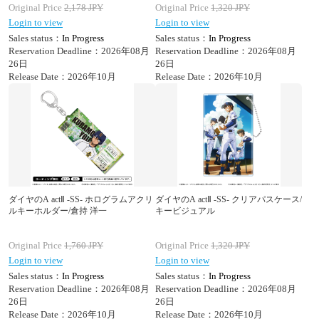
Original Price
2,178
JPY
Original Price
1,320
JPY
Login to view
Login to view
Sales status：
In Progress
Sales status：
In Progress
Reservation Deadline：2026年08月
Reservation Deadline：2026年08月
26日
26日
Release Date：2026年10月
Release Date：2026年10月
ダイヤのA actⅡ -SS- ホログラムアクリ
ダイヤのA actⅡ -SS- クリアパスケース/
ルキーホルダー/倉持 洋一
キービジュアル
Original Price
1,760
JPY
Original Price
1,320
JPY
Login to view
Login to view
Sales status：
In Progress
Sales status：
In Progress
Reservation Deadline：2026年08月
Reservation Deadline：2026年08月
26日
26日
Release Date：2026年10月
Release Date：2026年10月