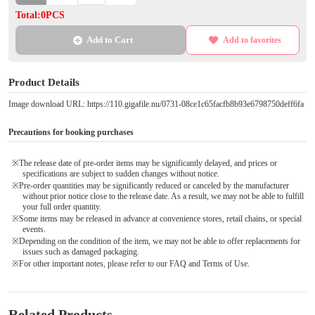
Total:0PCS
Add to Cart
Add to favorites
Product Details
Image download URL: https://110.gigafile.nu/0731-08ce1c65facfb8b93e6798750deff6fa
Precautions for booking purchases
※The release date of pre-order items may be significantly delayed, and prices or
specifications are subject to sudden changes without notice.
※Pre-order quantities may be significantly reduced or canceled by the manufacturer
without prior notice close to the release date. As a result, we may not be able to fulfill
your full order quantity.
※Some items may be released in advance at convenience stores, retail chains, or special
events.
※Depending on the condition of the item, we may not be able to offer replacements for
issues such as damaged packaging.
※For other important notes, please refer to our FAQ and Terms of Use.
Related Products