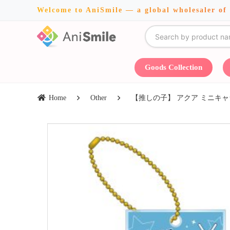
Welcome to AniSmile — a global wholesaler of
Goods Collection
Home
Other
【推しの子】 アクア ミニキ