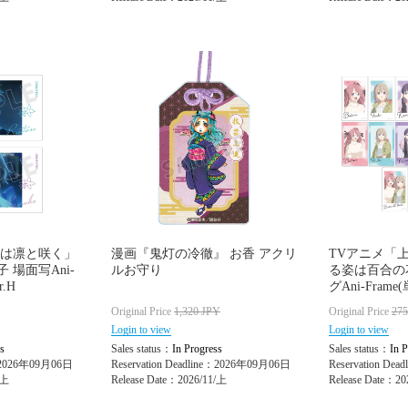
花は凛と咲く」
漫画『鬼灯の冷徹』 お香 アクリ
TVアニメ「
 場面写Ani-
ルお守り
る姿は百合の
r.H
グAni-Frame
Original Price
1,320
JPY
Original Price
27
Login to view
Login to view
s
Sales status：
In Progress
Sales status：
In P
e：2026年09月06日
Reservation Deadline：2026年09月06日
Reservation De
/上
Release Date：2026/11/上
Release Date：20