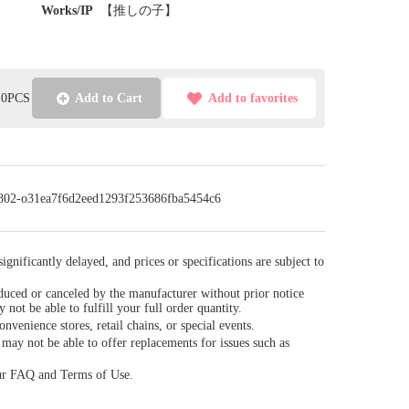
Works/IP
【推しの子】
l:0PCS
Add to Cart
Add to favorites
/0802-o31ea7f6d2eed1293f253686fba5454c6
gnificantly delayed, and prices or specifications are subject to
duced or canceled by the manufacturer without prior notice
y not be able to fulfill your full order quantity.
venience stores, retail chains, or special events.
ay not be able to offer replacements for issues such as
our FAQ and Terms of Use.