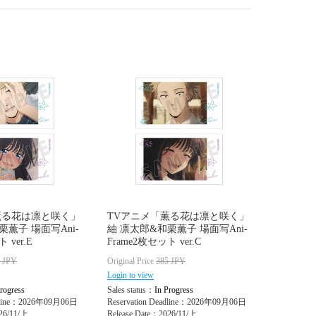
薫る花は凛と咲く」
TVアニメ「薫る花は凛と咲く」
栗薫子 場面写Ani-
紬 凛太郎&和栗薫子 場面写Ani-
 ver.E
Frame2枚セット ver.C
5
JPY
Original Price
385
JPY
Login to view
rogress
Sales status：
In Progress
adline：2026年09月06日
Reservation Deadline：2026年09月06日
26/11/上
Release Date：2026/11/上