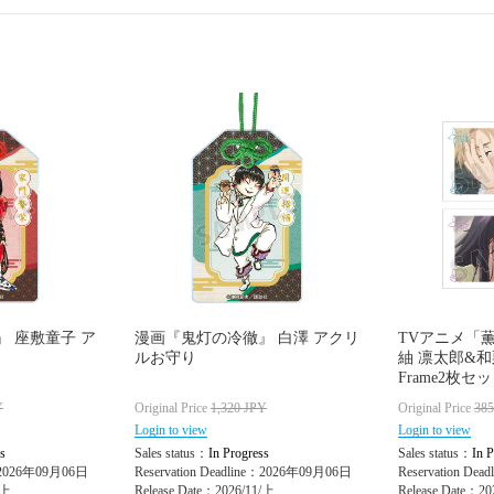
 座敷童子 ア
漫画『鬼灯の冷徹』 白澤 アクリ
TVアニメ「
ルお守り
紬 凛太郎&和
Frame2枚セット
Y
Original Price
1,320
JPY
Original Price
38
Login to view
Login to view
s
Sales status：
In Progress
Sales status：
In P
e：2026年09月06日
Reservation Deadline：2026年09月06日
Reservation De
/上
Release Date：2026/11/上
Release Date：20