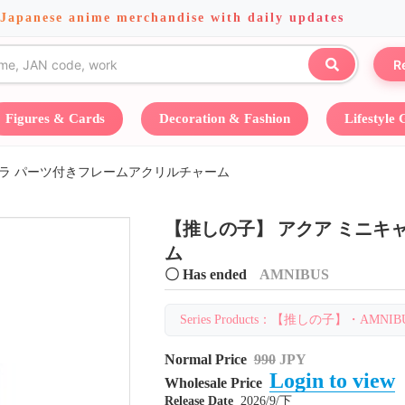
 Japanese anime merchandise with daily updates
R
Figures & Cards
Decoration & Fashion
Lifestyle
ャラ パーツ付きフレームアクリルチャーム
【推しの子】 アクア ミニキ
ム
〇 Has ended
AMNIBUS
Series Products：【推しの子】・AMNIBUS・
Normal Price
990
JPY
Login to view
Wholesale Price
Release Date
2026/9/下