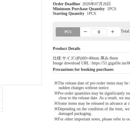
Order Deadline
2026年07月26日
Minimum Purchase Quantity
1PCS
Starting Quantity
1PCS
Tota
PCS
Product Details
仕様:サイズ:(約)60×40mm 厚み:8mm
Image download URL: https://51.gigafile.nu
Precautions for booking purchases
※The release date of pre-order items may be si
sudden changes without notice.
※Pre-order quantities may be significantly re
close to the release date. As a result, we ma
※Some items may be released in advance at con
※Depending on the condition of the item, we m
damaged packaging.
※For other important notes, please refer to 