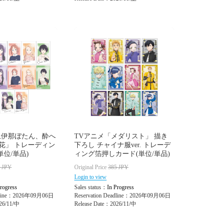
上伊那ぼたん、酔へ
TVアニメ「メダリスト」 描き
花」 トレーディン
下ろし チャイナ服ver. トレーデ
(単位/単品)
ィング箔押しカード(単位/単品)
5
JPY
Original Price
385
JPY
Login to view
rogress
Sales status：
In Progress
adline：2026年09月06日
Reservation Deadline：2026年09月06日
26/11/中
Release Date：2026/11/中