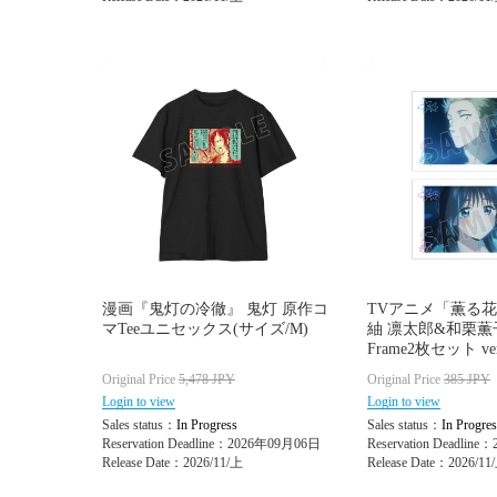
漫画『鬼灯の冷徹』 鬼灯 原作コ
TVアニメ「薫る
マTeeユニセックス(サイズ/M)
紬 凛太郎&和栗薫子
Frame2枚セット ve
Original Price
5,478
JPY
Original Price
385
JPY
Login to view
Login to view
Sales status：
In Progress
Sales status：
In Progres
Reservation Deadline：2026年09月06日
Reservation Deadlin
Release Date：2026/11/上
Release Date：2026/11