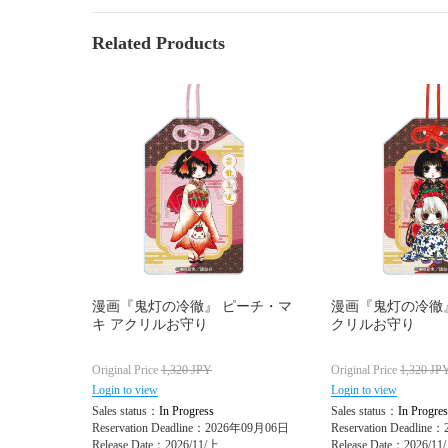
Related Products
漫画『鬼灯の冷徹』 ピーチ・マ
漫画『鬼灯の冷徹』
キ アクリルお守り
クリルお守り
Original Price
1,320
JPY
Original Price
1,320
JP
Login to view
Login to view
Sales status：
In Progress
Sales status：
In Progres
Reservation Deadline：2026年09月06日
Reservation Deadlin
Release Date：2026/11/上
Release Date：2026/11