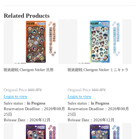
Related Products
呪術廻戦 Cherigem Sticker 汎用
呪術廻戦 Cherigem Sticker ミニキャラ
Original Price
660
JPY
Original Price
660
JPY
Login to view
Login to view
Sales status：
In Progress
Sales status：
In Progress
Reservation Deadline：2026年08月
Reservation Deadline：2026年08月
25日
25日
Release Date：2026年12月
Release Date：2026年12月