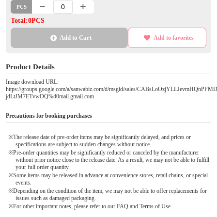
PCS
Total:0PCS
Add to Cart
Add to favorites
Product Details
Image download URL:
https://groups.google.com/a/sanwabiz.com/d/msgid/sales/CABsLoOzjYLLJevmHQnPF
jdLtJM7ETvwDQ%40mail.gmail.com
Precautions for booking purchases
※The release date of pre-order items may be significantly delayed, and prices or
specifications are subject to sudden changes without notice.
※Pre-order quantities may be significantly reduced or canceled by the manufacturer
without prior notice close to the release date. As a result, we may not be able to fulfill
your full order quantity.
※Some items may be released in advance at convenience stores, retail chains, or special
events.
※Depending on the condition of the item, we may not be able to offer replacements for
issues such as damaged packaging.
※For other important notes, please refer to our FAQ and Terms of Use.