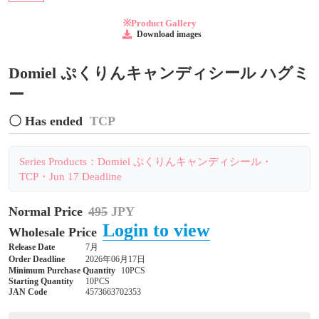
※Product Gallery
Download images
Domiel ぷくりんキャンディシール ハグミ
ー
〇 Has ended
TCP
Series Products：Domiel ぷくりんキャンディシール・
TCP・Jun 17 Deadline
Normal Price
495
JPY
Login to view
Wholesale Price
Release Date
7月
Order Deadline
2026年06月17日
Minimum Purchase Quantity
10PCS
Starting Quantity
10PCS
JAN Code
4573663702353