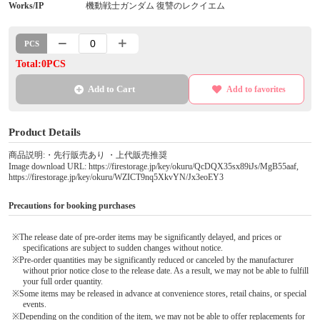
Works/IP
機動戦士ガンダム 復讐のレクイエム
PCS
Total:0PCS
Add to Cart
Add to favorites
Product Details
商品説明:・先行販売あり ・上代販売推奨
Image download URL: https://firestorage.jp/key/okuru/QcDQX35sx89iJs/MgB55aaf,
https://firestorage.jp/key/okuru/WZICT9nq5XkvYN/Jx3eoEY3
Precautions for booking purchases
※The release date of pre-order items may be significantly delayed, and prices or
specifications are subject to sudden changes without notice.
※Pre-order quantities may be significantly reduced or canceled by the manufacturer
without prior notice close to the release date. As a result, we may not be able to fulfill
your full order quantity.
※Some items may be released in advance at convenience stores, retail chains, or special
events.
※Depending on the condition of the item, we may not be able to offer replacements for