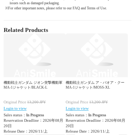
issues such as damaged packaging.
※For other important notes, please refer to our FAQ and Terms of Use.
Related Products
機動戦士ガンダム ジオン突撃機動軍
機動戦士ガンダム ア・バオア・クー
MA-1ジャケット/BLACK-L
MA-1ジャケット/MOSS-XL
Original Price
13,200
JPY
Original Price
13,200
JPY
Login to view
Login to view
Sales status：
In Progress
Sales status：
In Progress
Reservation Deadline：2026年08月
Reservation Deadline：2026年08月
20日
20日
Release Date：2026/11/上
Release Date：2026/11/上