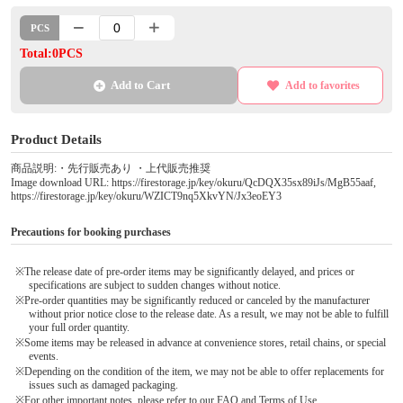
PCS
Total:0PCS
Add to Cart
Add to favorites
Product Details
商品説明:・先行販売あり ・上代販売推奨
Image download URL: https://firestorage.jp/key/okuru/QcDQX35sx89iJs/MgB55aaf,
https://firestorage.jp/key/okuru/WZICT9nq5XkvYN/Jx3eoEY3
Precautions for booking purchases
※The release date of pre-order items may be significantly delayed, and prices or
specifications are subject to sudden changes without notice.
※Pre-order quantities may be significantly reduced or canceled by the manufacturer
without prior notice close to the release date. As a result, we may not be able to fulfill
your full order quantity.
※Some items may be released in advance at convenience stores, retail chains, or special
events.
※Depending on the condition of the item, we may not be able to offer replacements for
issues such as damaged packaging.
※For other important notes, please refer to our FAQ and Terms of Use.