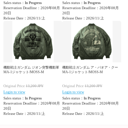
Sales status：
In Progress
Sales status：
In Progress
Reservation Deadline：2026年08月
Reservation Deadline：2026年08月
20日
20日
Release Date：2026/11/上
Release Date：2026/11/上
機動戦士ガンダム ジオン突撃機動軍
機動戦士ガンダム ア・バオア・クー
MA-1ジャケット/MOSS-M
MA-1ジャケット/MOSS-M
Original Price
13,200
JPY
Original Price
13,200
JPY
Login to view
Login to view
Sales status：
In Progress
Sales status：
In Progress
Reservation Deadline：2026年08月
Reservation Deadline：2026年08月
20日
20日
Release Date：2026/11/上
Release Date：2026/11/上