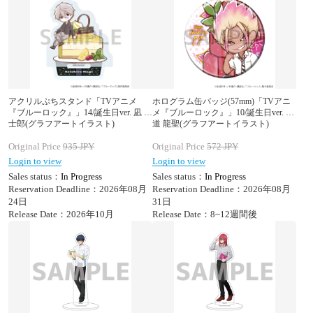
アクリルぷちスタンド「TVアニメ
ホログラム缶バッジ(57mm)「TVアニ
『ブルーロック』」14/誕生日ver. 凪 誠
メ『ブルーロック』」10/誕生日ver. 士
士郎(グラフアートイラスト)
道 龍聖(グラフアートイラスト)
Original Price
935
JPY
Original Price
572
JPY
Login to view
Login to view
Sales status：
In Progress
Sales status：
In Progress
Reservation Deadline：2026年08月
Reservation Deadline：2026年08月
24日
31日
Release Date：2026年10月
Release Date：8~12週間後