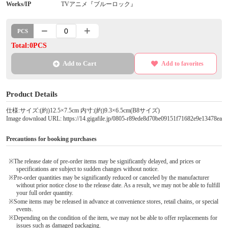
Works/IP
TVアニメ『ブルーロック』
PCS
Total:0PCS
Add to Cart
Add to favorites
Product Details
仕様:サイズ:(約)12.5×7.5cm 内寸:(約)9.3×6.5cm(B8サイズ)
Image download URL: https://14.gigafile.jp/0805-r89ede8d70be09151f71682e9e13478ea
Precautions for booking purchases
※The release date of pre-order items may be significantly delayed, and prices or
specifications are subject to sudden changes without notice.
※Pre-order quantities may be significantly reduced or canceled by the manufacturer
without prior notice close to the release date. As a result, we may not be able to fulfill
your full order quantity.
※Some items may be released in advance at convenience stores, retail chains, or special
events.
※Depending on the condition of the item, we may not be able to offer replacements for
issues such as damaged packaging.