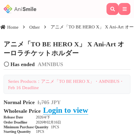
アニメ「TO BE HERO X」 X Ani-Ar
Home
Other
アニメ「TO BE HERO X」 X Ani-Art オ
ーロラチケットホルダー
〇 Has ended
AMNIBUS
Series Products：アニメ「TO BE HERO X」・AMNIBUS・
Feb 16 Deadline
Normal Price
1,705
JPY
Login to view
Wholesale Price
Release Date
2026/4/下
Order Deadline
2026年02月16日
Minimum Purchase Quantity
1PCS
Starting Quantity
1PCS