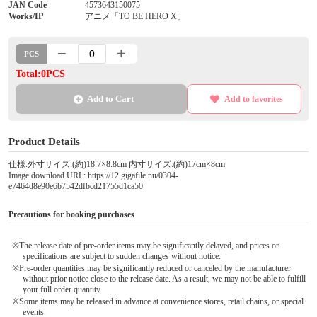
JAN Code
4573643150075
Works/IP
アニメ「TO BE HERO X」
PCS
Total:0PCS
Add to Cart
Add to favorites
Product Details
仕様:外寸サイズ:(約)18.7×8.8cm 内寸サイズ:(約)17cm×8cm
Image download URL: https://12.gigafile.nu/0304-
e7464d8e90e6b7542dfbcd21755d1ca50
Precautions for booking purchases
※The release date of pre-order items may be significantly delayed, and prices or
specifications are subject to sudden changes without notice.
※Pre-order quantities may be significantly reduced or canceled by the manufacturer
without prior notice close to the release date. As a result, we may not be able to fulfill
your full order quantity.
※Some items may be released in advance at convenience stores, retail chains, or special
events.