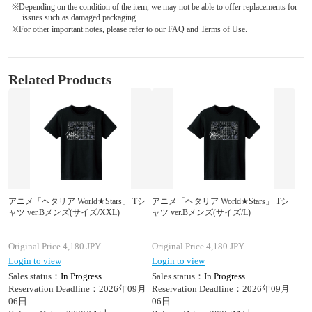
※Depending on the condition of the item, we may not be able to offer replacements for
issues such as damaged packaging.
※For other important notes, please refer to our FAQ and Terms of Use.
Related Products
アニメ「ヘタリア World★Stars」 Tシ
アニメ「ヘタリア World★Stars」 Tシ
ャツ ver.Bメンズ(サイズ/XXL)
ャツ ver.Bメンズ(サイズ/L)
Original Price
4,180
JPY
Original Price
4,180
JPY
Login to view
Login to view
Sales status：
In Progress
Sales status：
In Progress
Reservation Deadline：2026年09月
Reservation Deadline：2026年09月
06日
06日