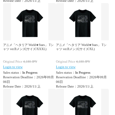
Release Date：2026/11/上
Release Date：2026/11/上
アニメ「ヘタリア World★Stars」 Tシ
アニメ「ヘタリア World★Stars」 Tシ
ャツ ver.Bメンズ(サイズ/XXXL)
ャツ ver.Bメンズ(サイズ/XL)
Original Price
4,180
JPY
Original Price
4,180
JPY
Login to view
Login to view
Sales status：
In Progress
Sales status：
In Progress
Reservation Deadline：2026年09月
Reservation Deadline：2026年09月
06日
06日
Release Date：2026/11/上
Release Date：2026/11/上