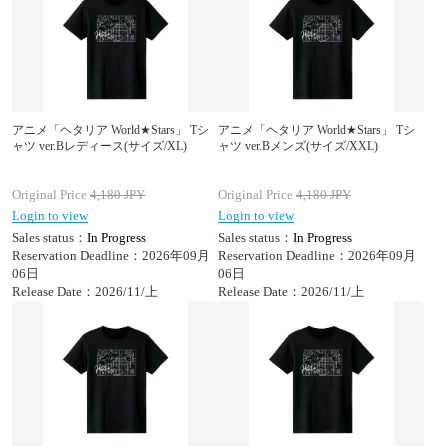
アニメ「ヘタリア World★Stars」 Tシ
アニメ「ヘタリア World★Stars」 Tシ
ャツ ver.Bレディース(サイズ/XL)
ャツ ver.Bメンズ(サイズ/XXL)
Original Price
4,180
JPY
Original Price
4,180
JPY
Login to view
Login to view
Sales status：
In Progress
Sales status：
In Progress
Reservation Deadline：2026年09月
Reservation Deadline：2026年09月
06日
06日
Release Date：2026/11/上
Release Date：2026/11/上