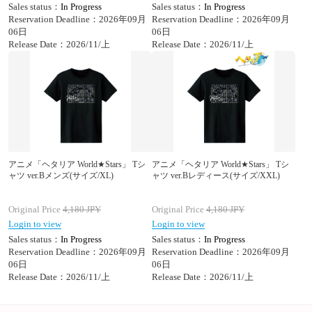
Sales status：
In Progress
Sales status：
In Progress
Reservation Deadline：2026年09月
Reservation Deadline：2026年09月
06日
06日
Release Date：2026/11/上
Release Date：2026/11/上
アニメ「ヘタリア World★Stars」 Tシ
アニメ「ヘタリア World★Stars」 Tシ
ャツ ver.Bメンズ(サイズ/XL)
ャツ ver.Bレディース(サイズ/XXL)
Original Price
4,180
JPY
Original Price
4,180
JPY
Login to view
Login to view
Sales status：
In Progress
Sales status：
In Progress
Reservation Deadline：2026年09月
Reservation Deadline：2026年09月
06日
06日
Release Date：2026/11/上
Release Date：2026/11/上