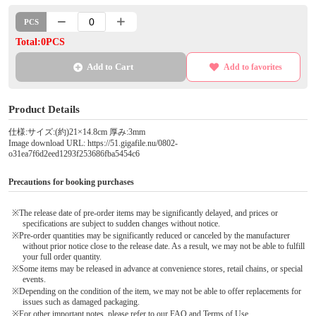
PCS
Total:0PCS
Add to Cart
Add to favorites
Product Details
仕様:サイズ:(約)21×14.8cm 厚み:3mm
Image download URL: https://51.gigafile.nu/0802-
o31ea7f6d2eed1293f253686fba5454c6
Precautions for booking purchases
※The release date of pre-order items may be significantly delayed, and prices or
specifications are subject to sudden changes without notice.
※Pre-order quantities may be significantly reduced or canceled by the manufacturer
without prior notice close to the release date. As a result, we may not be able to fulfill
your full order quantity.
※Some items may be released in advance at convenience stores, retail chains, or special
events.
※Depending on the condition of the item, we may not be able to offer replacements for
issues such as damaged packaging.
※For other important notes, please refer to our FAQ and Terms of Use.