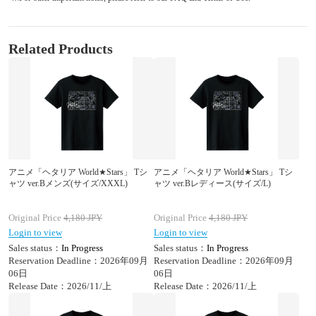
Related Products
アニメ「ヘタリア World★Stars」 Tシ
アニメ「ヘタリア World★Stars」 Tシ
ャツ ver.Bメンズ(サイズ/XXXL)
ャツ ver.Bレディース(サイズ/L)
Original Price
4,180
JPY
Original Price
4,180
JPY
Login to view
Login to view
Sales status：
In Progress
Sales status：
In Progress
Reservation Deadline：2026年09月
Reservation Deadline：2026年09月
06日
06日
Release Date：2026/11/上
Release Date：2026/11/上