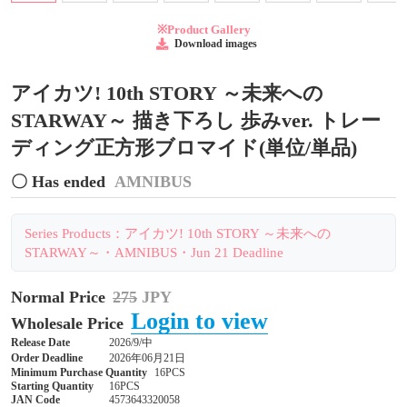
※Product Gallery
Download images
アイカツ! 10th STORY ～未来への
STARWAY～ 描き下ろし 歩みver. トレー
ディング正方形ブロマイド(単位/単品)
〇 Has ended
AMNIBUS
Series Products：アイカツ! 10th STORY ～未来への
STARWAY～・AMNIBUS・Jun 21 Deadline
Normal Price
275
JPY
Login to view
Wholesale Price
Release Date
2026/9/中
Order Deadline
2026年06月21日
Minimum Purchase Quantity
16PCS
Starting Quantity
16PCS
JAN Code
4573643320058