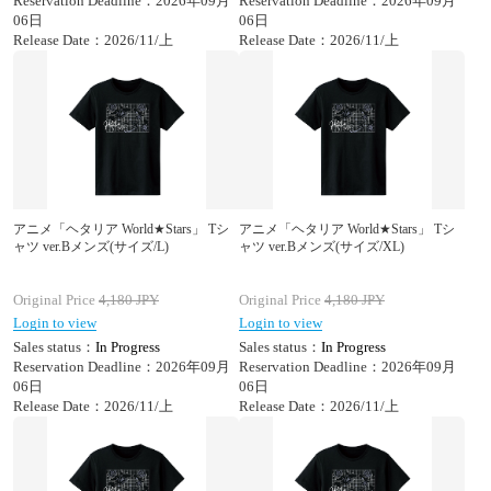
Reservation Deadline：2026年09月
Reservation Deadline：2026年09月
06日
06日
Release Date：2026/11/上
Release Date：2026/11/上
アニメ「ヘタリア World★Stars」 Tシ
アニメ「ヘタリア World★Stars」 Tシ
ャツ ver.Bメンズ(サイズ/L)
ャツ ver.Bメンズ(サイズ/XL)
Original Price
4,180
JPY
Original Price
4,180
JPY
Login to view
Login to view
Sales status：
In Progress
Sales status：
In Progress
Reservation Deadline：2026年09月
Reservation Deadline：2026年09月
06日
06日
Release Date：2026/11/上
Release Date：2026/11/上