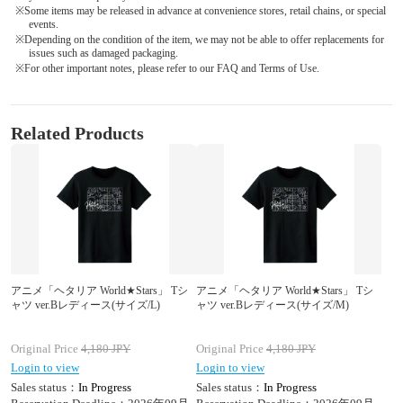
※Some items may be released in advance at convenience stores, retail chains, or special
events.
※Depending on the condition of the item, we may not be able to offer replacements for
issues such as damaged packaging.
※For other important notes, please refer to our FAQ and Terms of Use.
Related Products
アニメ「ヘタリア World★Stars」 Tシ
アニメ「ヘタリア World★Stars」 Tシ
ャツ ver.Bレディース(サイズ/L)
ャツ ver.Bレディース(サイズ/M)
Original Price
4,180
JPY
Original Price
4,180
JPY
Login to view
Login to view
Sales status：
In Progress
Sales status：
In Progress