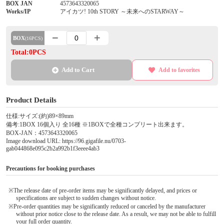
BOX JAN
4573643320065
Works/IP
アイカツ! 10th STORY ～未来へのSTARWAY～
BOX
(16PCS)
Total:0PCS
Add to Cart
Add to favorites
Product Details
仕様:サイズ:(約)89×89mm
備考:1BOX 16個入り 全16種 ※1BOXで全種コンプリート出来ます。
BOX-JAN：4573643320065
Image download URL: https://96.gigafile.nu/0703-
gab044868e095c2b2a992b1f3eeee4ab3
Precautions for booking purchases
※The release date of pre-order items may be significantly delayed, and prices or
specifications are subject to sudden changes without notice.
※Pre-order quantities may be significantly reduced or canceled by the manufacturer
without prior notice close to the release date. As a result, we may not be able to fulfill
your full order quantity.