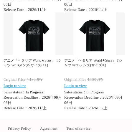
06日
06日
Release Date：2026/11/上
Release Date：2026/11/上
アニメ「ヘタリア World★Stars」 Tシ
アニメ「ヘタリア World★Stars」 Tシ
ャツ ver.Bメンズ(サイズ/XL)
ャツ ver.Bメンズ(サイズ/L)
Original Price
4,180
JPY
Original Price
4,180
JPY
Login to view
Login to view
Sales status：
In Progress
Sales status：
In Progress
Reservation Deadline：2026年09月
Reservation Deadline：2026年09月
06日
06日
Release Date：2026/11/上
Release Date：2026/11/上
Privacy Policy
Agreement
Term of service