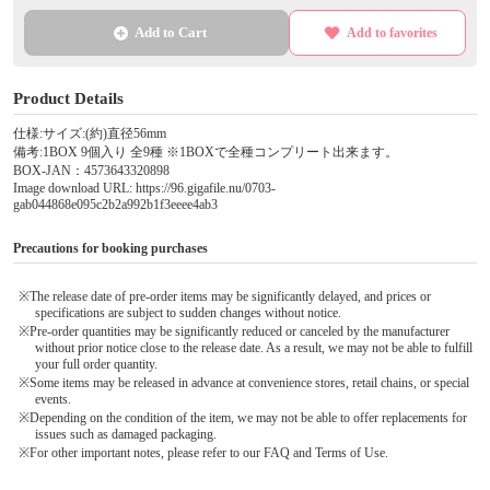
Add to Cart
Add to favorites
Product Details
仕様:サイズ:(約)直径56mm
備考:1BOX 9個入り 全9種 ※1BOXで全種コンプリート出来ます。
BOX-JAN：4573643320898
Image download URL: https://96.gigafile.nu/0703-
gab044868e095c2b2a992b1f3eeee4ab3
Precautions for booking purchases
※The release date of pre-order items may be significantly delayed, and prices or
specifications are subject to sudden changes without notice.
※Pre-order quantities may be significantly reduced or canceled by the manufacturer
without prior notice close to the release date. As a result, we may not be able to fulfill
your full order quantity.
※Some items may be released in advance at convenience stores, retail chains, or special
events.
※Depending on the condition of the item, we may not be able to offer replacements for
issues such as damaged packaging.
※For other important notes, please refer to our FAQ and Terms of Use.