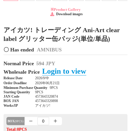
※Product Gallery
Download images
アイカツ! トレーディング Ani-Art clear
label グリッター缶バッジ(単位/単品)
〇 Has ended
AMNIBUS
Normal Price
594
JPY
Login to view
Wholesale Price
Release Date
2026/9/中
Order Deadline
2026年06月21日
Minimum Purchase Quantity
9PCS
Starting Quantity
9PCS
JAN Code
4573643320874
BOX JAN
4573643320898
Works/IP
アイカツ!
BOX
(9PCS)
Total:0PCS