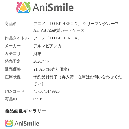
商品名
アニメ「TO BE HERO X」 ツリーマングループ
Ani-Art A5硬質カードケース
作品タイトル
アニメ「TO BE HERO X」
メーカー
アルマビアンカ
カテゴリ
財布
発売予定
2026/4/下
販売価格
¥1,023 (卸売り価格)
在庫状況
予約受付終了（再入荷・在庫はお問い合わせくだ
さい）
JANコード
4573643149925
商品ID
69919
商品画像ギャラリー