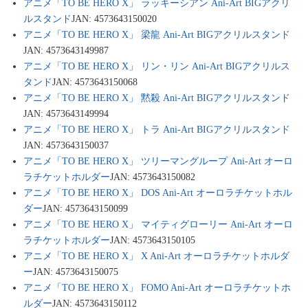
アニメ「TO BE HERO X」 ラッキーシアン Ani-Art BIGアクリ
ルスタンド
JAN: 4573643150020
アニメ「TO BE HERO X」 梁龍 Ani-Art BIGアクリルスタンド
JAN: 4573643149987
アニメ「TO BE HERO X」 リン・リン Ani-Art BIGアクリルス
タンド
JAN: 4573643150068
アニメ「TO BE HERO X」 黙殺 Ani-Art BIGアクリルスタンド
JAN: 4573643149994
アニメ「TO BE HERO X」 トラ Ani-Art BIGアクリルスタンド
JAN: 4573643150037
アニメ「TO BE HERO X」 ツリーマングループ Ani-Art オーロ
ラチケットホルダー
JAN: 4573643150082
アニメ「TO BE HERO X」 DOS Ani-Art オーロラチケットホル
ダー
JAN: 4573643150099
アニメ「TO BE HERO X」 マイティグローリー Ani-Art オーロ
ラチケットホルダー
JAN: 4573643150105
アニメ「TO BE HERO X」 X Ani-Art オーロラチケットホルダ
ー
JAN: 4573643150075
アニメ「TO BE HERO X」 FOMO Ani-Art オーロラチケットホ
ルダー
JAN: 4573643150112