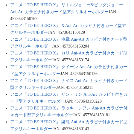
アニメ「TO BE HERO X」 リトルジョニー&ビッグジョニー
Ani-Art カラビナ付きカード型アクリルキーホルダー
JAN:
4573643150167
アニメ「TO BE HERO X」 X Ani-Art カラビナ付きカード型ア
クリルキーホルダー
JAN: 4573643150129
アニメ「TO BE HERO X」 魂電 Ani-Art カラビナ付きカード型
アクリルキーホルダー
JAN: 4573643150204
アニメ「TO BE HERO X」 ロリ Ani-Art カラビナ付きカード型
アクリルキーホルダー
JAN: 4573643150174
アニメ「TO BE HERO X」 クイーン Ani-Art カラビナ付きカー
ド型アクリルキーホルダー
JAN: 4573643150136
アニメ「TO BE HERO X」 ナイス Ani-Art カラビナ付きカード
型アクリルキーホルダー
JAN: 4573643150211
アニメ「TO BE HERO X」 リン・リン Ani-Art カラビナ付きカ
ード型アクリルキーホルダー
JAN: 4573643150228
アニメ「TO BE HERO X」 ラッキーシアン Ani-Art カラビナ付
きカード型アクリルキーホルダー
JAN: 4573643150181
アニメ「TO BE HERO X」 梁龍 Ani-Art カラビナ付きカード型
アクリルキーホルダー
JAN: 4573643150143