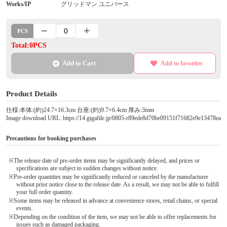
Works/IP
グリッドマン ユニバース
PCS
Total:0PCS
Add to Cart
Add to favorites
Product Details
仕様:本体:(約)24.7×16.3cm 台座:(約)9.7×6.4cm 厚み:3mm
Image download URL: https://14.gigafile.jp/0805-r89ede8d70be09151f71682e9e13478ea
Precautions for booking purchases
※The release date of pre-order items may be significantly delayed, and prices or
specifications are subject to sudden changes without notice.
※Pre-order quantities may be significantly reduced or canceled by the manufacturer
without prior notice close to the release date. As a result, we may not be able to fulfill
your full order quantity.
※Some items may be released in advance at convenience stores, retail chains, or special
events.
※Depending on the condition of the item, we may not be able to offer replacements for
issues such as damaged packaging.