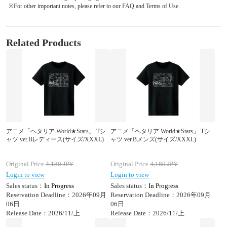
※For other important notes, please refer to our FAQ and Terms of Use.
Related Products
アニメ「ヘタリア World★Stars」 Tシ
アニメ「ヘタリア World★Stars」 Tシ
ャツ ver.Bレディース(サイズ/XXXL)
ャツ ver.Bメンズ(サイズ/XXXL)
Original Price
4,180
JPY
Original Price
4,180
JPY
Login to view
Login to view
Sales status：
In Progress
Sales status：
In Progress
Reservation Deadline：2026年09月
Reservation Deadline：2026年09月
06日
06日
Release Date：2026/11/上
Release Date：2026/11/上