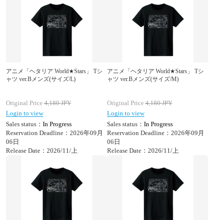
アニメ「ヘタリア World★Stars」 Tシ
アニメ「ヘタリア World★Stars」 Tシ
ャツ ver.Bメンズ(サイズ/L)
ャツ ver.Bメンズ(サイズ/M)
Original Price
4,180
JPY
Original Price
4,180
JPY
Login to view
Login to view
Sales status：
In Progress
Sales status：
In Progress
Reservation Deadline：2026年09月
Reservation Deadline：2026年09月
06日
06日
Release Date：2026/11/上
Release Date：2026/11/上