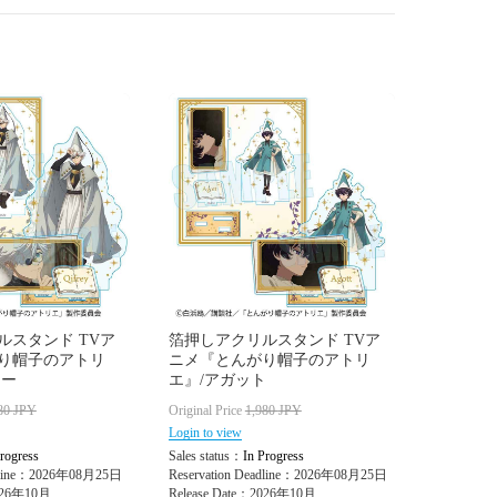
ルスタンド TVア
箔押しアクリルスタンド TVア
り帽子のアトリ
ニメ『とんがり帽子のアトリ
リー
エ』/アガット
80
JPY
Original Price
1,980
JPY
Login to view
rogress
Sales status：
In Progress
adline：2026年08月25日
Reservation Deadline：2026年08月25日
2026年10月
Release Date：2026年10月