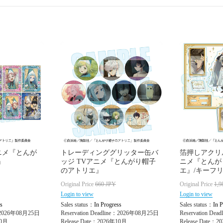
ニメ『とんが
トレーディンググリッター缶バ
箔押しアクリ
』
ッジ TVアニメ『とんがり帽子
ニメ『とんが
のアトリエ』
エ』/キーフ
Original Price
660
JPY
Original Price
1,9
Login to view
Login to view
s
Sales status：
In Progress
Sales status：
In P
e：2026年08月25日
Reservation Deadline：2026年08月25日
Reservation De
10月
Release Date：2026年10月
Release Date：