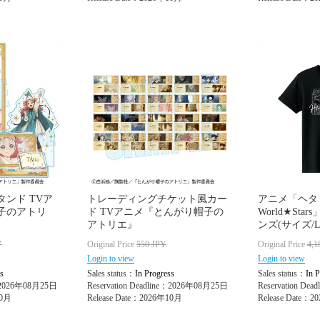
ンド TVア
トレーディングチケット風カー
アニメ「ヘタ
子のアトリ
ド TVアニメ『とんがり帽子の
World★Star
アトリエ』
ンズ(サイズ/L
Y
Original Price
550
JPY
Original Price
4,1
Login to view
Login to view
s
Sales status：
In Progress
Sales status：
In P
e：2026年08月25日
Reservation Deadline：2026年08月25日
Reservation De
10月
Release Date：2026年10月
Release Date：20