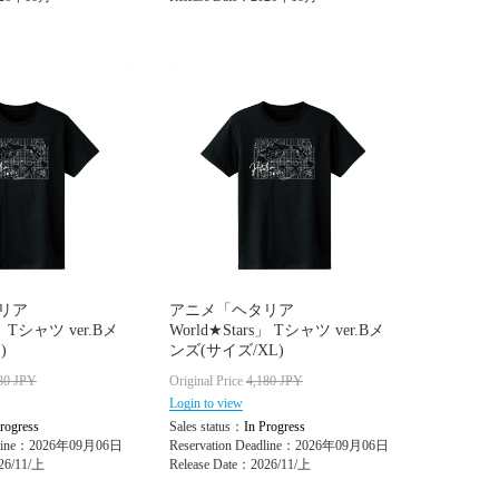
リア
アニメ「ヘタリア
s」 Tシャツ ver.Bメ
World★Stars」 Tシャツ ver.Bメ
)
ンズ(サイズ/XL)
80
JPY
Original Price
4,180
JPY
Login to view
rogress
Sales status：
In Progress
adline：2026年09月06日
Reservation Deadline：2026年09月06日
26/11/上
Release Date：2026/11/上