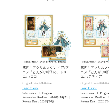
箔押しアクリルスタンド TVア
箔押しアクリルスタ
ニメ『とんがり帽子のアトリ
ニメ『とんがり帽
エ』/ココ
エ』/テティア
Original Price
1,980
JPY
Original Price
1,980
JP
Login to view
Login to view
Sales status：
In Progress
Sales status：
In Progres
Reservation Deadline：2026年08月25日
Reservation Deadlin
Release Date：2026年10月
Release Date：2026年