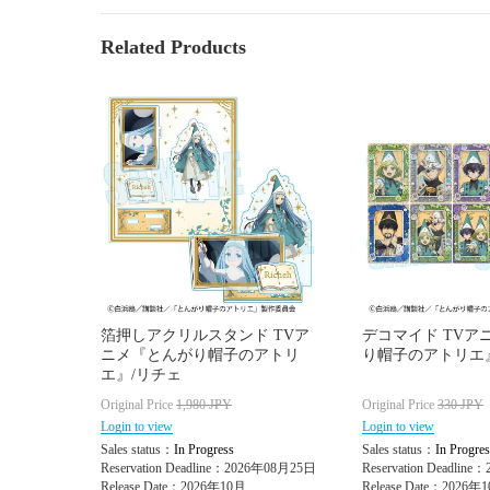
Related Products
箔押しアクリルスタンド TVア
デコマイド TVア
ニメ『とんがり帽子のアトリ
り帽子のアトリエ
エ』/リチェ
Original Price
1,980
JPY
Original Price
330
JPY
Login to view
Login to view
Sales status：
In Progress
Sales status：
In Progres
Reservation Deadline：2026年08月25日
Reservation Deadlin
Release Date：2026年10月
Release Date：2026年