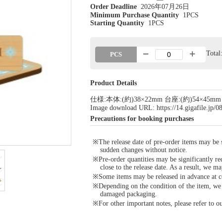
Order Deadline
2026年07月26日
Minimum Purchase Quantity
1PCS
Starting Quantity
1PCS
Tota
PCS
Product Details
仕様:本体:(約)38×22mm 台座:(約)54×45m
Image download URL: https://14.gigafile.jp
Precautions for booking purchases
※The release date of pre-order items may be si
sudden changes without notice.
※Pre-order quantities may be significantly re
close to the release date. As a result, we ma
※Some items may be released in advance at con
※Depending on the condition of the item, we m
damaged packaging.
※For other important notes, please refer to 