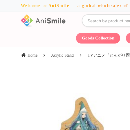
Welcome to AniSmile — a global wholesaler of
Goods Collection
Home
Acrylic Stand
TVアニメ『とんがり帽