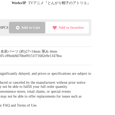
Works/IP
TVアニメ『とんがり帽子のアトリエ』
l:0PCS
Add to Cart
Add to favorites
m 名前パーツ:(約)27×14mm 厚み:4mm
/0805-r89ede8d70be09151f71682e9e13478ea
gnificantly delayed, and prices or specifications are subject to
duced or canceled by the manufacturer without prior notice
y not be able to fulfill your full order quantity.
venience stores, retail chains, or special events.
ay not be able to offer replacements for issues such as
our FAQ and Terms of Use.