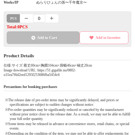
Works/IP
ぬらりひょんの孫〜千年魔京〜
PCS
Total:0PCS
Add to Cart
Add to favorites
Product Details
仕様:サイズ:着丈69cm×胸囲104cm×肩幅46cm×袖丈20cm
Image download URL: https://51.gigafile.nu/0802-
o31ea7f6d2eed1293f253686fba5454c6
Precautions for booking purchases
※The release date of pre-order items may be significantly delayed, and prices or
specifications are subject to sudden changes without notice.
※Pre-order quantities may be significantly reduced or canceled by the manufacturer
without prior notice close to the release date. As a result, we may not be able to fulfill
your full order quantity.
※Some items may be released in advance at convenience stores, retail chains, or special
events.
※Depending on the condition of the item, we may not be able to offer replacements for