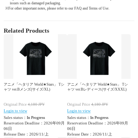
issues such as damaged packaging.
※For other important notes, please refer to our FAQ and Terms of Use.
Related Products
アニメ「ヘタリア World★Stars」 Tシ
アニメ「ヘタリア World★Stars」 Tシ
ャツ ver.Bメンズ(サイズ/XL)
ャツ ver.Bレディース(サイズ/XXXL)
Original Price
4,180
JPY
Original Price
4,180
JPY
Login to view
Login to view
Sales status：
In Progress
Sales status：
In Progress
Reservation Deadline：2026年09月
Reservation Deadline：2026年09月
06日
06日
Release Date：2026/11/上
Release Date：2026/11/上