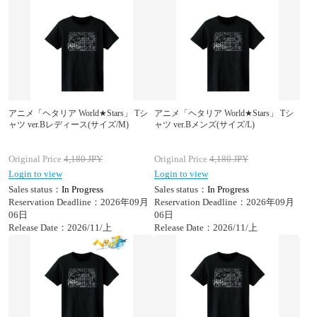
アニメ「ヘタリア World★Stars」 Tシ
アニメ「ヘタリア World★Stars」 Tシ
ャツ ver.Bレディース(サイズ/M)
ャツ ver.Bメンズ(サイズ/L)
Original Price
4,180
JPY
Original Price
4,180
JPY
Login to view
Login to view
Sales status：
In Progress
Sales status：
In Progress
Reservation Deadline：2026年09月
Reservation Deadline：2026年09月
06日
06日
Release Date：2026/11/上
Release Date：2026/11/上