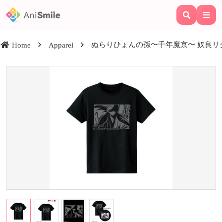
ぬらりひょんの孫〜千年魔京〜 奴良リク
Home
Apparel