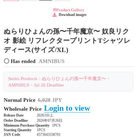
※Product Gallery
Download images
ぬらりひょんの孫〜千年魔京〜 奴良リク
オ 影絵 リフレクタープリントTシャツレ
ディース(サイズ/XL)
〇 Has ended
AMNIBUS
Series Products：ぬらりひょんの孫〜千年魔京〜・
AMNIBUS・Jul 26 Deadline
Normal Price
6,028
JPY
Login to view
Wholesale Price
Release Date
2026/10/上
Order Deadline
2026年07月26日
Minimum Purchase Quantity
1PCS
Starting Quantity
1PCS
JAN Code
4573643338701