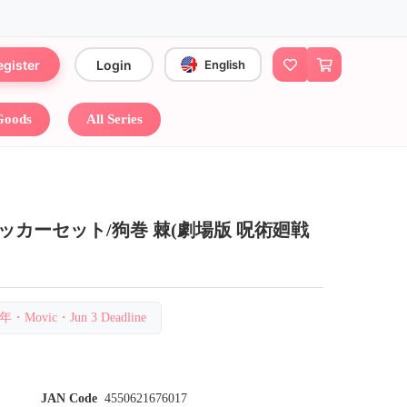
egister
Login
English
 Goods
All Series
Ver. ステッカーセット/狗巻 棘(劇場版 呪術廻戦
Movic・Jun 3 Deadline
JAN Code
4550621676017