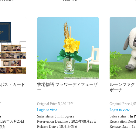
 ポストカード
牧場物語 フラワーディフューザ
ルーンファク
ー
ポーチ
Y
Original Price
5,280
JPY
Original Price
4,9
Login to view
Login to view
s
Sales status：
In Progress
Sales status：
In P
e：2026年08月25日
Reservation Deadline：2026年08月25日
Reservation De
上旬頃
Release Date：10月上旬頃
Release Date