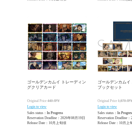
ゴールデンカムイ トレーディン
ゴールデンカムイ
グクリアカード
ブックセット
Original Price
440
JPY
Original Price
1,870
JP
Login to view
Login to view
Sales status：
In Progress
Sales status：
In Progres
Reservation Deadline：2026年08月19日
Reservation Deadlin
Release Date：10月上旬頃
Release Date：10月