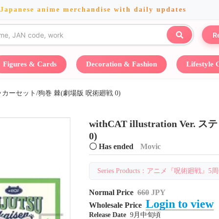
 Japanese anime merchandise with daily updates
R
Figures & Cards
Decoration & Fashion
Lifestyle
Ver. ステッカーセット/狗巻 棘(劇場版 呪術廻戦 0)
withCAT illustration 
0)
〇 Has ended
Movic
Series Products：アニメ『呪術廻戦』5周年・
Normal Price
660
JPY
Login to view
Wholesale Price
Release Date
9月中旬頃