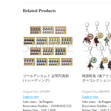
Related Products
ゴールデンカムイ 証明写真館
桃源暗鬼 2連アク
(トレーディング)
ダーコレクション/
Original Price
275
JPY
Original Price
880
JPY
Login to view
Login to view
Sales status：
In Progress
Sales status：
In Progres
Reservation Deadline：2026年08月25日
Reservation Deadlin
Release Date：10月上旬頃
Release Date：10月