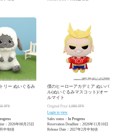
トリー ぬいぐるみ
僕のヒーローアカデミア ぬいパ
ル(ぬいぐるみマスコット)/オー
ルマイト
50
JPY
Original Price
1,980
JPY
Login to view
rogress
Sales status：
In Progress
adline：2026年08月25日
Reservation Deadline：2026年11月10日
：12月中旬頃
Release Date：2027年2月中旬頃