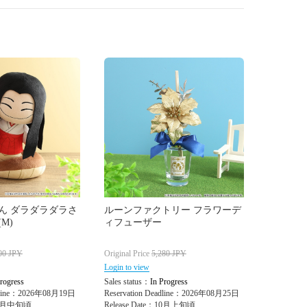
ん ダラダラダラさ
ルーンファクトリー フラワーデ
M)
ィフューザー
00
JPY
Original Price
5,280
JPY
Login to view
rogress
Sales status：
In Progress
adline：2026年08月19日
Reservation Deadline：2026年08月25日
：11月中旬頃
Release Date：10月上旬頃