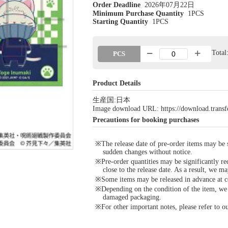
Order Deadline
2026年07月22日
Minimum Purchase Quantity
1PCS
Starting Quantity
1PCS
Tota
PCS
Product Details
生産国:日本
Image download URL: https://download.tran
Precautions for booking purchases
※The release date of pre-order items may be si
sudden changes without notice.
※Pre-order quantities may be significantly re
close to the release date. As a result, we ma
※Some items may be released in advance at con
※Depending on the condition of the item, we m
damaged packaging.
※For other important notes, please refer to 