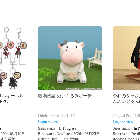
リルキーホル
牧場物語 ぬいぐるみポーチ
令和のダラさ
RPG
んぬいぐるみ(
Original Price
4,950
JPY
Original Price
4,4
Login to view
Login to view
s
Sales status：
In Progress
Sales status：
In P
e：2026年08月19日
Reservation Deadline：2026年08月25日
Reservation De
(土)発売厳守
Release Date：10月上旬頃
Release Date