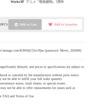
Works/IP
アニメ『呪術廻戦』5周年
l:0PCS
Add to Cart
Add to favorites
sfer.hennge.com/K4W6jU5JvcNjse (password: Movic_202606)
gnificantly delayed, and prices or specifications are subject to
duced or canceled by the manufacturer without prior notice
y not be able to fulfill your full order quantity.
venience stores, retail chains, or special events.
ay not be able to offer replacements for issues such as
our FAQ and Terms of Use.