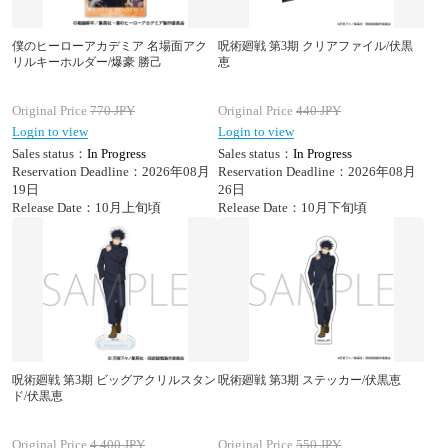
僕のヒーローアカデミア 名場面アク
呪術廻戦 第3期 クリアファイル/伏黒
リルキーホルダー/爆豪 勝己
恵
Original Price
770
JPY
Original Price
440
JPY
Login to view
Login to view
Sales status：
In Progress
Sales status：
In Progress
Reservation Deadline：2026年08月
Reservation Deadline：2026年08月
19日
26日
Release Date：10月上旬頃
Release Date：10月下旬頃
呪術廻戦 第3期 ビッグアクリルスタン
呪術廻戦 第3期 ステッカー/伏黒恵
ド/伏黒恵
Original Price
4,400
JPY
Original Price
550
JPY