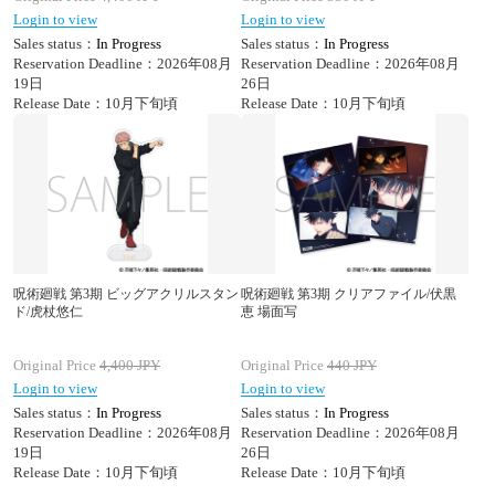
Login to view
Login to view
Sales status：
In Progress
Sales status：
In Progress
Reservation Deadline：2026年08月
Reservation Deadline：2026年08月
19日
26日
Release Date：10月下旬頃
Release Date：10月下旬頃
呪術廻戦 第3期 ビッグアクリルスタン
呪術廻戦 第3期 クリアファイル/伏黒
ド/虎杖悠仁
恵 場面写
Original Price
4,400
JPY
Original Price
440
JPY
Login to view
Login to view
Sales status：
In Progress
Sales status：
In Progress
Reservation Deadline：2026年08月
Reservation Deadline：2026年08月
19日
26日
Release Date：10月下旬頃
Release Date：10月下旬頃