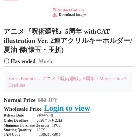
※Product Gallery
Download images
アニメ『呪術廻戦』5周年 withCAT
illustration Ver. 2連アクリルキーホルダー/
夏油 傑(懐玉・玉折)
〇 Has ended
Movic
Series Products：アニメ『呪術廻戦』5周年・Movic・Jun 3
Deadline
Normal Price
880
JPY
Login to view
Wholesale Price
Release Date
9月中旬頃
Order Deadline
2026年07月22日
Minimum Purchase Quantity
1PCS
Starting Quantity
1PCS
JAN Code
4550621675911