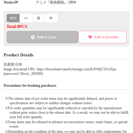
Works/IP
アニメ『呪術廻戦』5周年
PCS
Total:0PCS
Add to Cart
Add to favorites
Product Details
生産国:日本
Image download URL: https://download.transfer.hennge.com/K4W6jU5JvcNjse
(password: Movic_202606)
Precautions for booking purchases
※The release date of pre-order items may be significantly delayed, and prices or
specifications are subject to sudden changes without notice.
※Pre-order quantities may be significantly reduced or canceled by the manufacturer
without prior notice close to the release date. As a result, we may not be able to fulfill
your full order quantity.
※Some items may be released in advance at convenience stores, retail chains, or special
events.
※Depending on the condition of the item, we may not be able to offer replacements for