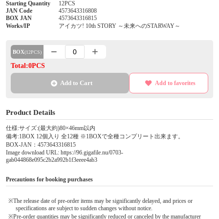
Starting Quantity
12PCS
JAN Code
4573643316808
BOX JAN
4573643316815
Works/IP
アイカツ! 10th STORY ～未来へのSTARWAY～
BOX
(12PCS)
Total:0PCS
Add to Cart
Add to favorites
Product Details
仕様:サイズ:(最大約)80×46mm以内
備考:1BOX 12個入り 全12種 ※1BOXで全種コンプリート出来ます。
BOX-JAN：4573643316815
Image download URL: https://96.gigafile.nu/0703-
gab044868e095c2b2a992b1f3eeee4ab3
Precautions for booking purchases
※The release date of pre-order items may be significantly delayed, and prices or
specifications are subject to sudden changes without notice.
※Pre-order quantities may be significantly reduced or canceled by the manufacturer