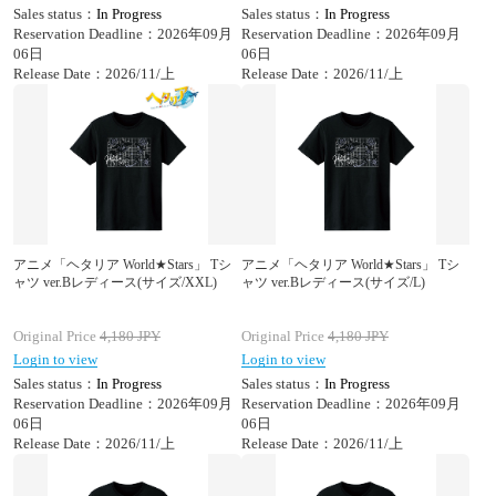
Sales status：
In Progress
Sales status：
In Progress
Reservation Deadline：2026年09月
Reservation Deadline：2026年09月
06日
06日
Release Date：2026/11/上
Release Date：2026/11/上
アニメ「ヘタリア World★Stars」 Tシ
アニメ「ヘタリア World★Stars」 Tシ
ャツ ver.Bレディース(サイズ/XXL)
ャツ ver.Bレディース(サイズ/L)
Original Price
4,180
JPY
Original Price
4,180
JPY
Login to view
Login to view
Sales status：
In Progress
Sales status：
In Progress
Reservation Deadline：2026年09月
Reservation Deadline：2026年09月
06日
06日
Release Date：2026/11/上
Release Date：2026/11/上