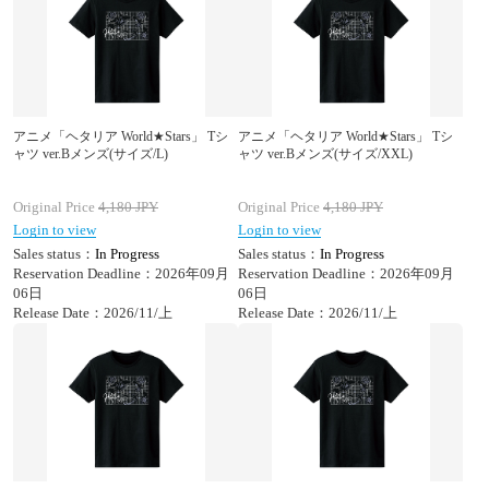
アニメ「ヘタリア World★Stars」 Tシ
アニメ「ヘタリア World★Stars」 Tシ
ャツ ver.Bメンズ(サイズ/L)
ャツ ver.Bメンズ(サイズ/XXL)
Original Price
4,180
JPY
Original Price
4,180
JPY
Login to view
Login to view
Sales status：
In Progress
Sales status：
In Progress
Reservation Deadline：2026年09月
Reservation Deadline：2026年09月
06日
06日
Release Date：2026/11/上
Release Date：2026/11/上