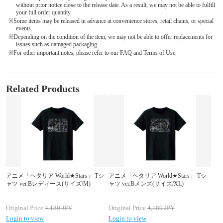
without prior notice close to the release date. As a result, we may not be able to fulfill
your full order quantity.
※Some items may be released in advance at convenience stores, retail chains, or special
events.
※Depending on the condition of the item, we may not be able to offer replacements for
issues such as damaged packaging.
※For other important notes, please refer to our FAQ and Terms of Use.
Related Products
アニメ「ヘタリア World★Stars」 Tシ
アニメ「ヘタリア World★Stars」 Tシ
ャツ ver.Bレディース(サイズ/M)
ャツ ver.Bメンズ(サイズ/XL)
Original Price
4,180
JPY
Original Price
4,180
JPY
Login to view
Login to view