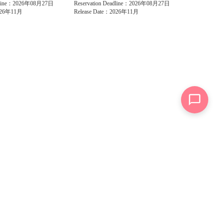
adline：2026年08月27日
Reservation Deadline：2026年08月27日
2026年11月
Release Date：2026年11月
om other sites is also prohibited. Any downloaded data may be used