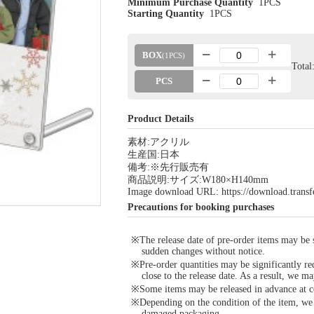
Minimum Purchase Quantity
1PCS
Starting Quantity
1PCS
BOX
(1PCS)
Tota
PCS
Product Details
素材:アクリル
生産国:日本
備考:※先行販売有
商品説明:サイズ:W180×H140mm
Image download URL: https://download.tran
Precautions for booking purchases
※The release date of pre-order items may be si
sudden changes without notice.
※Pre-order quantities may be significantly re
close to the release date. As a result, we ma
※Some items may be released in advance at con
※Depending on the condition of the item, we m
damaged packaging.