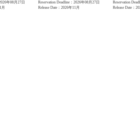
e：2026年08月27日
Reservation Deadline：2026年08月27日
Reservation De
11月
Release Date：2026年11月
Release Date：
ating Company
Contact
nt from this website without permission is prohibited. Unauthorized linking to this website fr