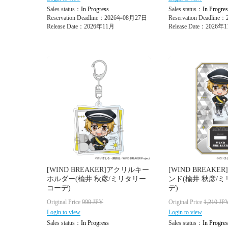
Sales status：
In Progress
Sales status：
In Progres
Reservation Deadline：2026年08月27日
Reservation Deadlin
Release Date：2026年11月
Release Date：2026年
[WIND BREAKER]アクリルキー
[WIND BREAK
ホルダー(楡井 秋彦/ミリタリー
ンド(楡井 秋彦/
コーデ)
デ)
Original Price
990
JPY
Original Price
1,210
JP
Login to view
Login to view
Sales status：
In Progress
Sales status：
In Progres