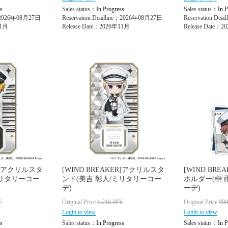
s
Sales status：
In Progress
Sales status：
In P
e：2026年08月27日
Reservation Deadline：2026年08月27日
Reservation De
11月
Release Date：2026年11月
Release Date：
ER]アクリルスタ
[WIND BREAKER]アクリルスタ
[WIND BR
ミリタリーコー
ンド(美吉 彰人/ミリタリーコー
ホルダー(榊 
デ)
ーデ)
Y
Original Price
1,210
JPY
Original Price
99
Login to view
Login to view
s
Sales status：
In Progress
Sales status：
In P