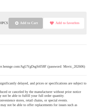
l:0PCS
Add to Cart
Add to favorites
sfer.hennge.com/AgUYgDsgSt058F (password: Movic_202606)
gnificantly delayed, and prices or specifications are subject to
duced or canceled by the manufacturer without prior notice
y not be able to fulfill your full order quantity.
venience stores, retail chains, or special events.
ay not be able to offer replacements for issues such as