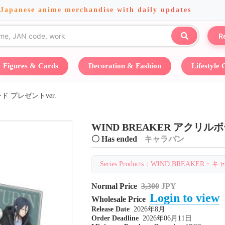
 Japanese anime merchandise with daily updates
R
Figures & Cards
Decoration & Fashion
Lifestyle
ード プレゼントver.
WIND BREAKER アクリルボ
〇 Has ended
キャラバン
Series Products：WIND BREAKER・キャ
Normal Price
3,300
JPY
Login to view
Wholesale Price
Release Date
2026年8月
Order Deadline
2026年06月11日