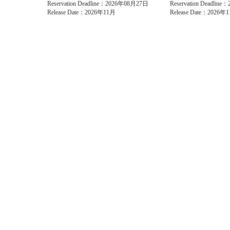
Reservation Deadline：2026年08月27日
Reservation Deadlin
Release Date：2026年11月
Release Date：2026年
Privacy Policy
Agreement
Term of service
Oper
©Gamesmile Co., Ltd.
Copying or reproducing any text, images, photographs, or other conte
for personal use only.