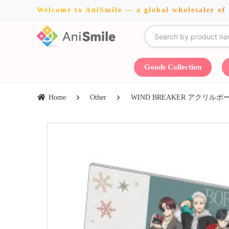
Welcome to AniSmile — a global wholesaler of
Goods Collection
Home
Other
WIND BREAKER アクリルボ