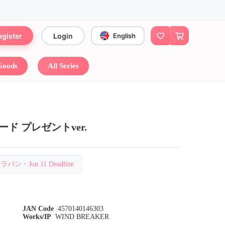
egister
Login
English
 Goods
All Series
ード プレゼントver.
ラバン・Jun 11 Deadline
JAN Code
4570140146303
Works/IP
WIND BREAKER