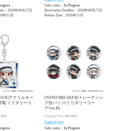
rogress
Sales status：
In Progress
adline：2026年08月27日
Reservation Deadline：2026年08月27日
2026年11月
Release Date：2026年11月
EAKER]アクリルキー
[WIND BREAKER]トレーディン
雨竜/ミリタリーコ
グ缶バッジ(ミリタリーコー
デ/ver.B)
0
JPY
Original Price
495
JPY
Login to view
rogress
Sales status：
In Progress