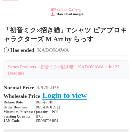
※Product Gallery
Download images
「初音ミク×招き猫」Tシャツ ピアプロキ
ャラクターズ M Art by らっす
〇 Has ended
KADOKAWA
Series Products：初音ミク×招き猫・KADOKAWA・Jul 27
Deadline
Normal Price
3,979
JPY
Login to view
Wholesale Price
Release Date
2026年10月
Order Deadline
2026年07月27日
Minimum Purchase Quantity
1PCS
Starting Quantity
1PCS
JAN Code
4550687034851