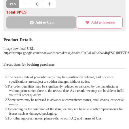
PCS
Total:0PCS
Add to Cart
Add to favorites
Product Details
Image download URL:
https://groups.google.com/a/sanwabiz.com/d/msgid/sales/CABsLoOw2wt4fqFSO1kF
Precautions for booking purchases
※The release date of pre-order items may be significantly delayed, and prices or
specifications are subject to sudden changes without notice.
※Pre-order quantities may be significantly reduced or canceled by the manufacturer
without prior notice close to the release date. As a result, we may not be able to fulfill
your full order quantity.
※Some items may be released in advance at convenience stores, retail chains, or special
events.
※Depending on the condition of the item, we may not be able to offer replacements for
issues such as damaged packaging.
※For other important notes, please refer to our FAQ and Terms of Use.