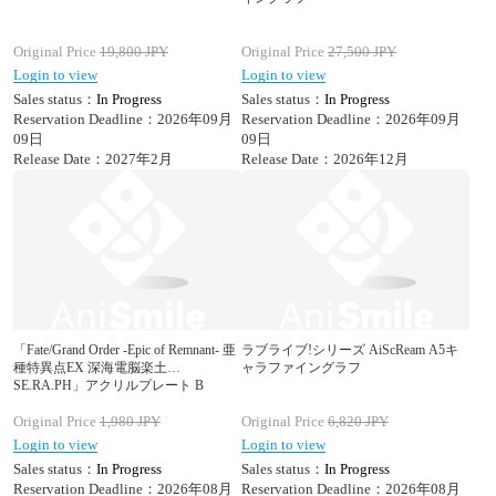
Original Price
19,800
JPY
Original Price
27,500
JPY
Login to view
Login to view
Sales status：
In Progress
Sales status：
In Progress
Reservation Deadline：2026年09月
Reservation Deadline：2026年09月
09日
09日
Release Date：2027年2月
Release Date：2026年12月
「Fate/Grand Order -Epic of Remnant- 亜
ラブライブ!シリーズ AiScReam A5キ
種特異点EX 深海電脳楽土
ャラファイングラフ
SE.RA.PH」アクリルプレート B
Original Price
1,980
JPY
Original Price
6,820
JPY
Login to view
Login to view
Sales status：
In Progress
Sales status：
In Progress
Reservation Deadline：2026年08月
Reservation Deadline：2026年08月