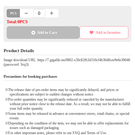
PCS
Total:0PCS
Add to Cart
Add to favorites
Product Details
Image download URL: https://7.gigafile.nu/0802-s50c82fb3d316cf4b36d8cee9e6e30046
(password: Srq3)
Precautions for booking purchases
※The release date of pre-order items may be significantly delayed, and prices or
specifications are subject to sudden changes without notice.
※Pre-order quantities may be significantly reduced or canceled by the manufacturer
without prior notice close to the release date. As a result, we may not be able to fulfill
your full order quantity.
※Some items may be released in advance at convenience stores, retail chains, or special
events.
※Depending on the condition of the item, we may not be able to offer replacements for
issues such as damaged packaging.
※For other important notes, please refer to our FAQ and Terms of Use.