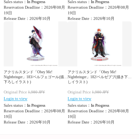
Sales status：
In Progress
Sales status：
In Progress
Reservation Deadline：2026年08月
Reservation Deadline：2026年08月
19日
19日
Release Date：2026年10月
Release Date：2026年10月
アクリルスタンド「Obey Me!
アクリルスタンド「Obey Me!
Nightbringer」183/ベルフェゴール(描き
Nightbringer」182/ベルゼブブ(描き下ろ
下ろしイラスト)
しイラスト)
Original Price
1,980
JPY
Original Price
1,980
JPY
Login to view
Login to view
Sales status：
In Progress
Sales status：
In Progress
Reservation Deadline：2026年08月
Reservation Deadline：2026年08月
19日
19日
Release Date：2026年10月
Release Date：2026年10月