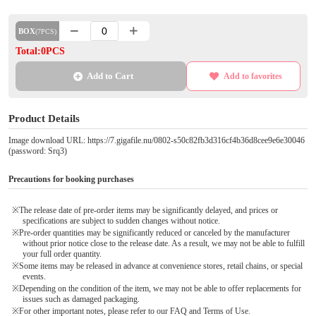
BOX
(7PCS)
Total:0PCS
Add to Cart
Add to favorites
Product Details
Image download URL: https://7.gigafile.nu/0802-s50c82fb3d316cf4b36d8cee9e6e30046
(password: Srq3)
Precautions for booking purchases
※The release date of pre-order items may be significantly delayed, and prices or
specifications are subject to sudden changes without notice.
※Pre-order quantities may be significantly reduced or canceled by the manufacturer
without prior notice close to the release date. As a result, we may not be able to fulfill
your full order quantity.
※Some items may be released in advance at convenience stores, retail chains, or special
events.
※Depending on the condition of the item, we may not be able to offer replacements for
issues such as damaged packaging.
※For other important notes, please refer to our FAQ and Terms of Use.