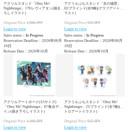
アクリルスタンド「Obey Me!
アクリルぷちスタンド「氷の城壁」
Nightbringer」179/レヴィアタン(描き下
02/ブラインド(全9種)(グラフアートイ
ろしイラスト)
ラスト)
Original Price
1,980
JPY
Original Price
935
JPY
Login to view
Login to view
Sales status：
In Progress
Sales status：
In Progress
Reservation Deadline：2026年08月
Reservation Deadline：2026年08月
19日
19日
Release Date：2026年10月
Release Date：2026年10月
アクリルアートボード(A5サイズ)
アクリルぷちスタンド「Obey Me!
「Obey Me! Nightbringer」07/集合デザ
Nightbringer」25/ブラインド(全7種)(レ
イン(描き下ろしイラスト)
トロアートイラスト)
Original Price
3,300
JPY
Original Price
935
JPY
Login to view
Login to view