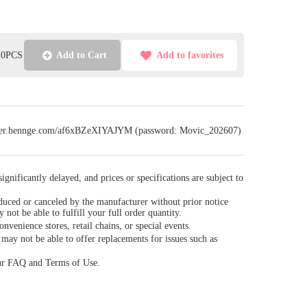
l:0PCS
Add to Cart
Add to favorites
sfer.hennge.com/af6xBZeXIYAJYM (password: Movic_202607)
gnificantly delayed, and prices or specifications are subject to
duced or canceled by the manufacturer without prior notice
y not be able to fulfill your full order quantity.
venience stores, retail chains, or special events.
ay not be able to offer replacements for issues such as
our FAQ and Terms of Use.