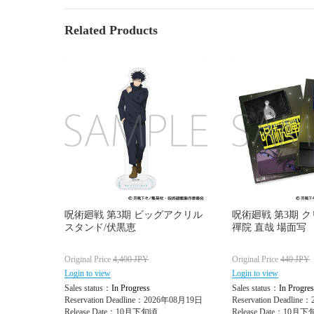
Related Products
呪術廻戦 第3期 ビッグアクリル
呪術廻戦 第3期 
スタンド/伏黒恵
禪院 直哉 場面写
Original Price
4,400
JPY
Original Price
440
JPY
Login to view
Login to view
Sales status：
In Progress
Sales status：
In Progres
Reservation Deadline：2026年08月19日
Reservation Deadlin
Release Date：10月下旬頃
Release Date：10月