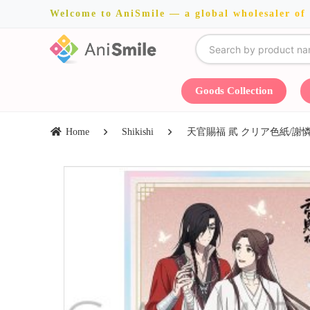
Welcome to AniSmile — a global wholesaler of
Goods Collection
Home
Shikishi
天官賜福 貮 クリア色紙/謝