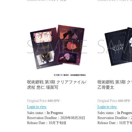
呪術廻戦 第3期 クリアファイル/
呪術廻戦 第3期 
虎杖 悠仁 場面写
乙骨憂太
Original Price
440
JPY
Original Price
440
JPY
Login to view
Login to view
Sales status：
In Progress
Sales status：
In Progres
Reservation Deadline：2026年08月26日
Reservation Deadlin
Release Date：10月下旬頃
Release Date：10月