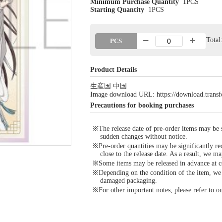
Minimum Purchase Quantity
1PCS
Starting Quantity
1PCS
Tota
PCS
Product Details
生産国:中国
Image download URL: https://download.tran
Precautions for booking purchases
※The release date of pre-order items may be si
sudden changes without notice.
※Pre-order quantities may be significantly re
close to the release date. As a result, we ma
※Some items may be released in advance at con
※Depending on the condition of the item, we m
damaged packaging.
※For other important notes, please refer to 