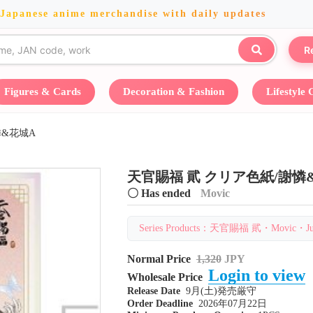
 Japanese anime merchandise with daily updates
R
Figures & Cards
Decoration & Fashion
Lifestyle
憐&花城A
天官賜福 貮 クリア色紙/謝憐
〇 Has ended
Movic
Series Products：天官賜福 貮・Movic・Jul 
Normal Price
1,320
JPY
Login to view
Wholesale Price
Release Date
9月(土)発売厳守
Order Deadline
2026年07月22日