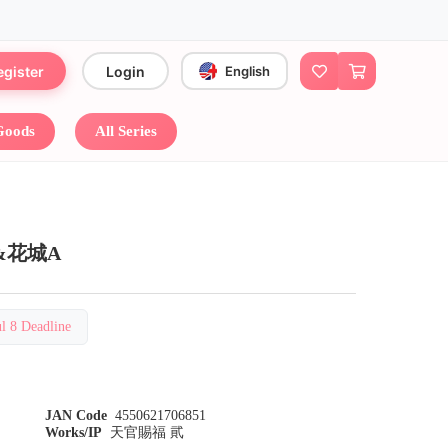
egister
Login
English
 Goods
All Series
&花城A
8 Deadline
JAN Code
4550621706851
Works/IP
天官賜福 貮