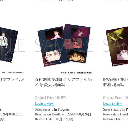
クリアファイル/
呪術廻戦 第3期 クリアファイル/
呪術廻戦 第3
乙骨 憂太 場面写
脹相 場面写
Original Price
440
JPY
Original Price
44
Login to view
Login to view
s
Sales status：
In Progress
Sales status：
In P
e：2026年08月26日
Reservation Deadline：2026年08月26日
Reservation De
下旬頃
Release Date：10月下旬頃
Release Date