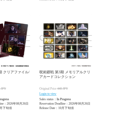
期 クリアファイル/
呪術廻戦 第3期 メモリアルクリ
アカードコレクション
0
JPY
Original Price
440
JPY
Login to view
rogress
Sales status：
In Progress
adline：2026年08月26日
Reservation Deadline：2026年08月26日
：10月下旬頃
Release Date：10月下旬頃