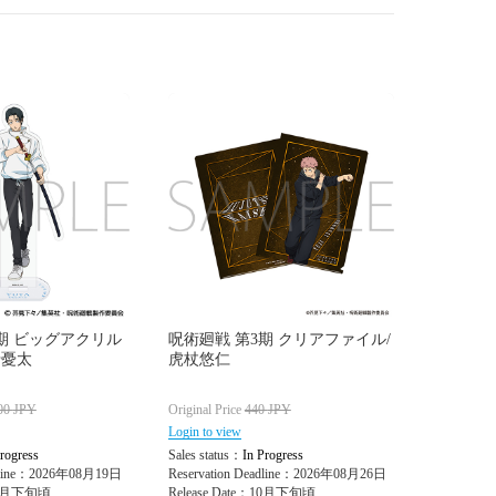
期 ビッグアクリル
呪術廻戦 第3期 クリアファイル/
骨憂太
虎杖悠仁
00
JPY
Original Price
440
JPY
Login to view
rogress
Sales status：
In Progress
adline：2026年08月19日
Reservation Deadline：2026年08月26日
：10月下旬頃
Release Date：10月下旬頃