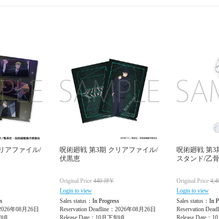
クリアファイル/
呪術廻戦 第3期 クリアファイル/
呪術廻戦 第3
伏黒恵
スタンド/乙
Original Price
440
JPY
Original Price
4,4
Login to view
Login to view
s
Sales status：
In Progress
Sales status：
In P
e：2026年08月26日
Reservation Deadline：2026年08月26日
Reservation De
下旬頃
Release Date：10月下旬頃
Release Date