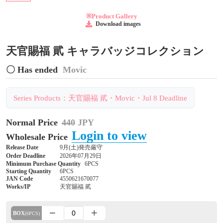
※Product Gallery
Download images
天官賜福 貮 キャラバッジコレクション
〇 Has ended
Movic
Series Products：天官賜福 貮・Movic・Jul 8 Deadline
Normal Price
440
JPY
Login to view
Wholesale Price
Release Date
9月(土)発売厳守
Order Deadline
2026年07月29日
Minimum Purchase Quantity
6PCS
Starting Quantity
6PCS
JAN Code
4550621670077
Works/IP
天官賜福 貮
BOX
(6PCS)