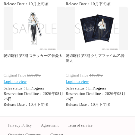
Release Date：10月上旬頃
Release Date：10月下旬頃
呪術廻戦 第3期 ステッカー/乙骨憂太
呪術廻戦 第3期 クリアファイル/乙骨
憂太
Original Price
550
JPY
Original Price
440
JPY
Login to view
Login to view
Sales status：
In Progress
Sales status：
In Progress
Reservation Deadline：2026年08月
Reservation Deadline：2026年08月
26日
26日
Release Date：10月下旬頃
Release Date：10月下旬頃
Privacy Policy
Agreement
Term of service
Operating Company
Contact