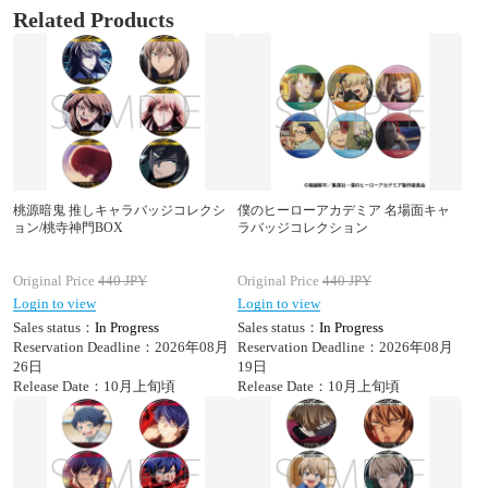
Related Products
桃源暗鬼 推しキャラバッジコレクシ
僕のヒーローアカデミア 名場面キャ
ョン/桃寺神門BOX
ラバッジコレクション
Original Price
440
JPY
Original Price
440
JPY
Login to view
Login to view
Sales status：
In Progress
Sales status：
In Progress
Reservation Deadline：2026年08月
Reservation Deadline：2026年08月
26日
19日
Release Date：10月上旬頃
Release Date：10月上旬頃