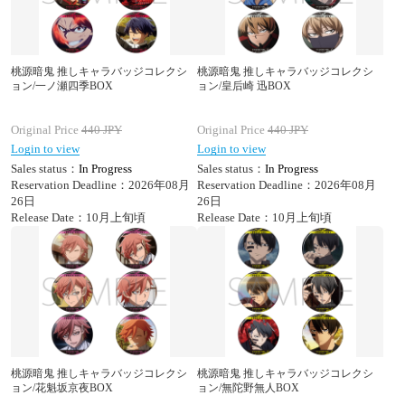
桃源暗鬼 推しキャラバッジコレクシ
桃源暗鬼 推しキャラバッジコレクシ
ョン/一ノ瀬四季BOX
ョン/皇后崎 迅BOX
Original Price
440
JPY
Original Price
440
JPY
Login to view
Login to view
Sales status：
In Progress
Sales status：
In Progress
Reservation Deadline：2026年08月
Reservation Deadline：2026年08月
26日
26日
Release Date：10月上旬頃
Release Date：10月上旬頃
桃源暗鬼 推しキャラバッジコレクシ
桃源暗鬼 推しキャラバッジコレクシ
ョン/花魁坂京夜BOX
ョン/無陀野無人BOX