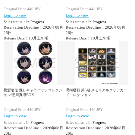
Original Price
440
JPY
Original Price
440
JPY
Login to view
Login to view
Sales status：
In Progress
Sales status：
In Progress
Reservation Deadline：2026年08月
Reservation Deadline：2026年08月
26日
26日
Release Date：10月上旬頃
Release Date：10月上旬頃
桃源暗鬼 推しキャラバッジコレクシ
呪術廻戦 第3期 メモリアルクリアカー
ョン/淀川真澄BOX
ドコレクション
Original Price
440
JPY
Original Price
440
JPY
Login to view
Login to view
Sales status：
In Progress
Sales status：
In Progress
Reservation Deadline：2026年08月
Reservation Deadline：2026年08月
26日
26日