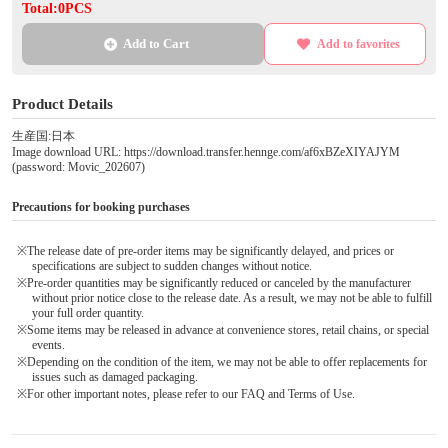
Total:0PCS
Add to Cart
Add to favorites
Product Details
生産国:日本
Image download URL: https://download.transfer.hennge.com/af6xBZeXIYAJYM
(password: Movic_202607)
Precautions for booking purchases
※The release date of pre-order items may be significantly delayed, and prices or
specifications are subject to sudden changes without notice.
※Pre-order quantities may be significantly reduced or canceled by the manufacturer
without prior notice close to the release date. As a result, we may not be able to fulfill
your full order quantity.
※Some items may be released in advance at convenience stores, retail chains, or special
events.
※Depending on the condition of the item, we may not be able to offer replacements for
issues such as damaged packaging.
※For other important notes, please refer to our FAQ and Terms of Use.