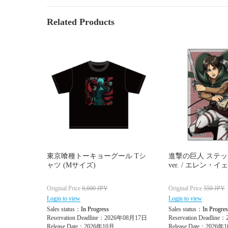
Related Products
東京喰種トーキョーグール Tシ
進撃の巨人 ステッカー
ャツ (Mサイズ)
ver. / エレン・
Original Price
6,600
JPY
Original Price
550
JPY
Login to view
Login to view
Sales status：
In Progress
Sales status：
In Progres
Reservation Deadline：2026年08月17日
Reservation Deadlin
Release Date：2026年10月
Release Date：2026年