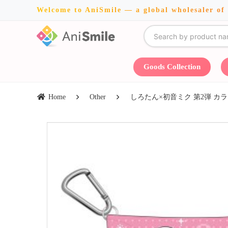
Welcome to AniSmile — a global wholesaler of
Goods Collection
Home
Other
しろたん×初音ミク 第2弾 カ