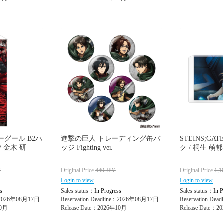
グール B2ハ
進撃の巨人 トレーディング缶バ
STEINS;G
 金木 研
ッジ Fighting ver.
ク / 桐生 萌郁
Y
Original Price
440
JPY
Original Price
1,1
Login to view
Login to view
s
Sales status：
In Progress
Sales status：
In P
e：2026年08月17日
Reservation Deadline：2026年08月17日
Reservation De
10月
Release Date：2026年10月
Release Date：