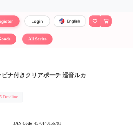
egister
Login
English
 Goods
All Series
カラビナ付きクリアポーチ 巡音ルカ
Deadline
JAN Code
4570140156791