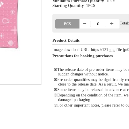
Minimum Purchase Quantity
1PCS
Starting Quantity
1PCS
Tota
PCS
Product Details
Image download URL: https://121.gigafile.j
Precautions for booking purchases
※The release date of pre-order items may be si
sudden changes without notice.
※Pre-order quantities may be significantly re
close to the release date. As a result, we ma
※Some items may be released in advance at con
※Depending on the condition of the item, we m
damaged packaging.
※For other important notes, please refer to 