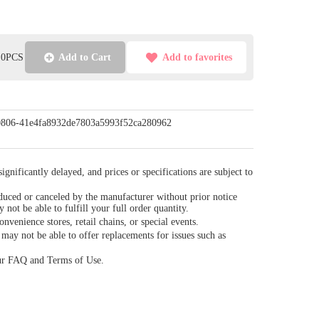
l:0PCS
Add to Cart
Add to favorites
p/0806-41e4fa8932de7803a5993f52ca280962
gnificantly delayed, and prices or specifications are subject to
duced or canceled by the manufacturer without prior notice
y not be able to fulfill your full order quantity.
venience stores, retail chains, or special events.
ay not be able to offer replacements for issues such as
our FAQ and Terms of Use.