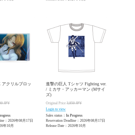
ATE アクリルブロッ
進撃の巨人 Tシャツ Fighting ver.
/ ミカサ・アッカーマン (Mサイ
ズ)
00
JPY
Original Price
3,850
JPY
Login to view
rogress
Sales status：
In Progress
adline：2026年08月17日
Reservation Deadline：2026年08月17日
2026年10月
Release Date：2026年10月