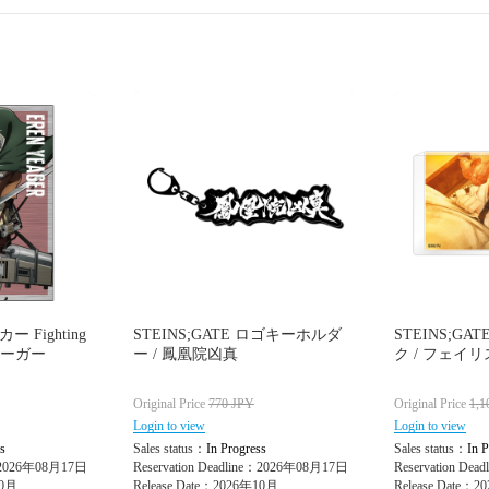
 Fighting
STEINS;GATE ロゴキーホルダ
STEINS;G
イェーガー
ー / 鳳凰院凶真
ク / フェイ
Original Price
770
JPY
Original Price
1,1
Login to view
Login to view
s
Sales status：
In Progress
Sales status：
In P
e：2026年08月17日
Reservation Deadline：2026年08月17日
Reservation De
10月
Release Date：2026年10月
Release Date：