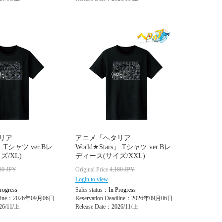
リア
アニメ「ヘタリア
s」 Tシャツ ver.Bレ
World★Stars」 Tシャツ ver.Bレ
ズ/XL)
ディース(サイズ/XXL)
80
JPY
Original Price
4,180
JPY
Login to view
rogress
Sales status：
In Progress
adline：2026年09月06日
Reservation Deadline：2026年09月06日
26/11/上
Release Date：2026/11/上