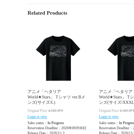
Related Products
アニメ「ヘタリア
アニメ「ヘタリア
World★Stars」 Tシャツ ver.Bメ
World★Stars」 T
ンズ(サイズ/L)
ンズ(サイズ/XXXL
Original Price
4,180
JPY
Original Price
4,180
JP
Login to view
Login to view
Sales status：
In Progress
Sales status：
In Progres
Reservation Deadline：2026年09月06日
Reservation Deadlin
Release Date：2026/11/上
Release Date：2026/11