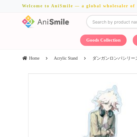
Welcome to AniSmile — a global wholesaler of
Goods Collection
Home
Acrylic Stand
ダンガンロンパシリーズ