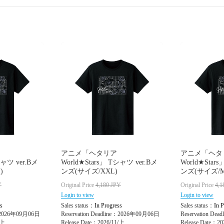
アニメ「ヘタリア
アニメ「ヘタ
シャツ ver.Bメ
World★Stars」 Tシャツ ver.Bメ
World★Star
)
ンズ(サイズ/XXL)
ンズ(サイズ/M
Y
Original Price
4,180
JPY
Original Price
4,1
Login to view
Login to view
s
Sales status：
In Progress
Sales status：
In P
e：2026年09月06日
Reservation Deadline：2026年09月06日
Reservation De
/上
Release Date：2026/11/上
Release Date：20