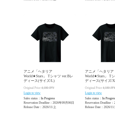
アニメ「ヘタリア
アニメ「ヘタリア
World★Stars」 Tシャツ ver.Bレ
World★Stars」 T
ディース(サイズ/L)
ディース(サイズ/X
Original Price
4,180
JPY
Original Price
4,180
JP
Login to view
Login to view
Sales status：
In Progress
Sales status：
In Progres
Reservation Deadline：2026年09月06日
Reservation Deadlin
Release Date：2026/11/上
Release Date：2026/11