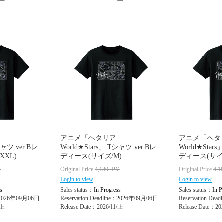
アニメ「ヘタリア
アニメ「ヘタ
シャツ ver.Bレ
World★Stars」 Tシャツ ver.Bレ
World★Star
XXL)
ディース(サイズ/M)
ディース(サイ
Y
Original Price
4,180
JPY
Original Price
4,1
Login to view
Login to view
s
Sales status：
In Progress
Sales status：
In P
e：2026年09月06日
Reservation Deadline：2026年09月06日
Reservation De
/上
Release Date：2026/11/上
Release Date：20