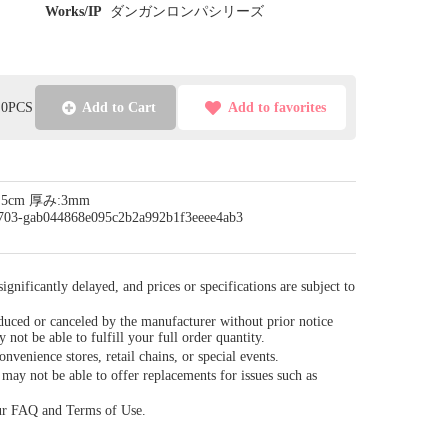
Works/IP
ダンガンロンパシリーズ
l:0PCS
Add to Cart
Add to favorites
4.5cm 厚み:3mm
/0703-gab044868e095c2b2a992b1f3eeee4ab3
gnificantly delayed, and prices or specifications are subject to
duced or canceled by the manufacturer without prior notice
y not be able to fulfill your full order quantity.
venience stores, retail chains, or special events.
ay not be able to offer replacements for issues such as
our FAQ and Terms of Use.