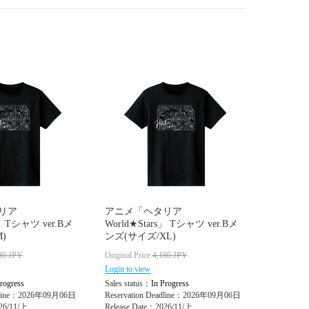
リア
アニメ「ヘタリア
s」 Tシャツ ver.Bメ
World★Stars」 Tシャツ ver.Bメ
)
ンズ(サイズ/XL)
80
JPY
Original Price
4,180
JPY
Login to view
rogress
Sales status：
In Progress
adline：2026年09月06日
Reservation Deadline：2026年09月06日
26/11/上
Release Date：2026/11/上