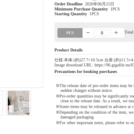
Order Deadline
2026年06月21日
Minimum Purchase Quantity
1PCS
Starting Quantity
1PCS
Tota
PCS
Product Details
仕様:本体:(約)27.7×10.5cm 台座:(約)11.5×
Image download URL: https://96.gigafile.nu
Precautions for booking purchases
※The release date of pre-order items may be si
sudden changes without notice.
※Pre-order quantities may be significantly re
close to the release date. As a result, we ma
※Some items may be released in advance at con
※Depending on the condition of the item, we m
damaged packaging.
※For other important notes, please refer to 