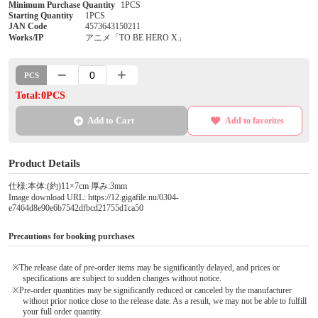
Minimum Purchase Quantity
1PCS
Starting Quantity
1PCS
JAN Code
4573643150211
Works/IP
アニメ「TO BE HERO X」
PCS
Total:0PCS
Add to Cart
Add to favorites
Product Details
仕様:本体:(約)11×7cm 厚み:3mm
Image download URL: https://12.gigafile.nu/0304-
e7464d8e90e6b7542dfbcd21755d1ca50
Precautions for booking purchases
※The release date of pre-order items may be significantly delayed, and prices or
specifications are subject to sudden changes without notice.
※Pre-order quantities may be significantly reduced or canceled by the manufacturer
without prior notice close to the release date. As a result, we may not be able to fulfill
your full order quantity.