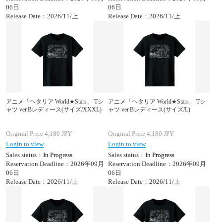
06日
06日
Release Date：2026/11/上
Release Date：2026/11/上
アニメ「ヘタリア World★Stars」 Tシ
アニメ「ヘタリア World★Stars」 Tシ
ャツ ver.Bレディース(サイズ/XXXL)
ャツ ver.Bレディース(サイズ/L)
Original Price
4,180
JPY
Original Price
4,180
JPY
Login to view
Login to view
Sales status：
In Progress
Sales status：
In Progress
Reservation Deadline：2026年09月
Reservation Deadline：2026年09月
06日
06日
Release Date：2026/11/上
Release Date：2026/11/上