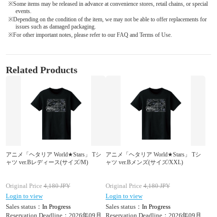
※Some items may be released in advance at convenience stores, retail chains, or special
events.
※Depending on the condition of the item, we may not be able to offer replacements for
issues such as damaged packaging.
※For other important notes, please refer to our FAQ and Terms of Use.
Related Products
アニメ「ヘタリア World★Stars」 Tシ
アニメ「ヘタリア World★Stars」 Tシ
ャツ ver.Bレディース(サイズ/M)
ャツ ver.Bメンズ(サイズ/XXL)
Original Price
4,180
JPY
Original Price
4,180
JPY
Login to view
Login to view
Sales status：
In Progress
Sales status：
In Progress
Reservation Deadline：2026年09月
Reservation Deadline：2026年09月