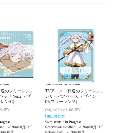
葬送のフリーレン」
TVアニメ「葬送のフリーレン」
ド Ver.2 デザ
レザーパスケース デザイン
レン/C)
01(フリーレン/A)
20
JPY
Original Price
1,408
JPY
Login to view
rogress
Sales status：
In Progress
adline：2026年08月23日
Reservation Deadline：2026年08月23日
2026年10月
Release Date：2026年10月