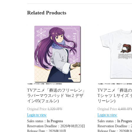
Related Products
TVアニメ「葬送のフリーレン」
TVアニメ「葬送
ラバーマウスパッド Ver.2 デザ
Tシャツ Lサイズ 
イン05(フェルン)
リーレン)
Original Price
1,320
JPY
Original Price
4,400
JP
Login to view
Login to view
Sales status：
In Progress
Sales status：
In Progres
Reservation Deadline：2026年08月23日
Reservation Deadlin
Release Date：2026年10月
Release Date：2026年