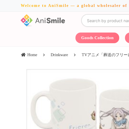
Welcome to AniSmile — a global wholesaler of
Goods Collection
Home
Drinkware
TVアニメ「葬送のフリーレ