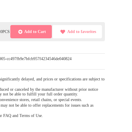
l:0PCS
Add to Cart
Add to favorites
/0905-cc497fb9e7bfcb957f4234546de040824
gnificantly delayed, and prices or specifications are subject to
duced or canceled by the manufacturer without prior notice
y not be able to fulfill your full order quantity.
venience stores, retail chains, or special events.
ay not be able to offer replacements for issues such as
our FAQ and Terms of Use.