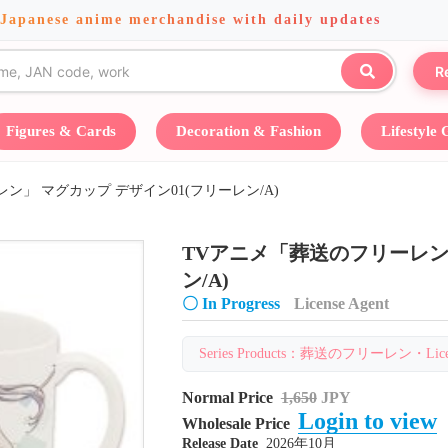
 Japanese anime merchandise with daily updates
R
Figures & Cards
Decoration & Fashion
Lifestyle
ン」 マグカップ デザイン01(フリーレン/A)
TVアニメ「葬送のフリーレン」
ン/A)
〇 In Progress
License Agent
Series Products：葬送のフリーレン・License
Normal Price
1,650
JPY
Login to view
Wholesale Price
Release Date
2026年10月