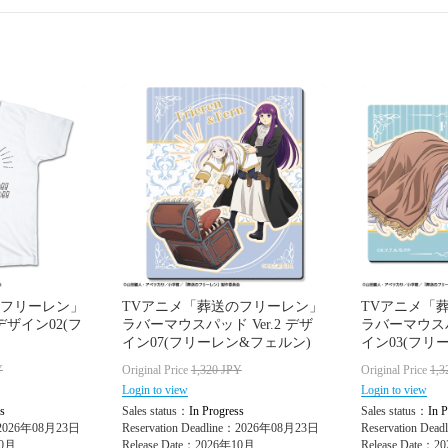
のフリーレン」
TVアニメ「葬送のフリーレン」
TVアニメ「
デザイン02(フ
ラバーマウスパッド Ver.2 デザ
ラバーマウスパッ
イン07(フリーレン&フェルン)
イン03(フリー
Y
Original Price
1,320
JPY
Original Price
1,3
Login to view
Login to view
s
Sales status：
In Progress
Sales status：
In P
e：2026年08月23日
Reservation Deadline：2026年08月23日
Reservation De
10月
Release Date：2026年10月
Release Date：