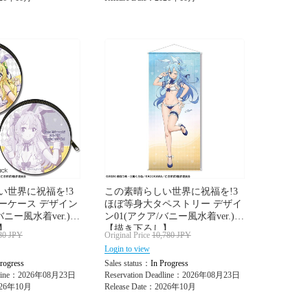
い世界に祝福を!3
この素晴らしい世界に祝福を!3
ーケース デザイン
ほぼ等身大タペストリー デザイ
バニー風水着ver.)
ン01(アクア/バニー風水着ver.)
】
【描き下ろし】
80
JPY
Original Price
10,780
JPY
Login to view
rogress
Sales status：
In Progress
adline：2026年08月23日
Reservation Deadline：2026年08月23日
2026年10月
Release Date：2026年10月