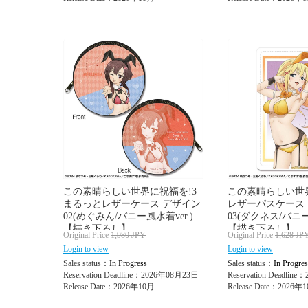
この素晴らしい世界に祝福を!3
この素晴らしい世界
まるっとレザーケース デザイン
レザーパスケース
02(めぐみん/バニー風水着ver.)
03(ダクネス/バニー
【描き下ろし】
【描き下ろし】
Original Price
1,980
JPY
Original Price
1,628
JP
Login to view
Login to view
Sales status：
In Progress
Sales status：
In Progres
Reservation Deadline：2026年08月23日
Reservation Deadlin
Release Date：2026年10月
Release Date：2026年