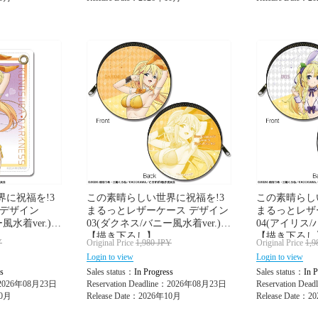
に祝福を!3
この素晴らしい世界に祝福を!3
この素晴らし
 デザイン
まるっとレザーケース デザイン
まるっとレザ
風水着ver.)
03(ダクネス/バニー風水着ver.)
04(アイリス/
【描き下ろし】
【描き下ろし
Y
Original Price
1,980
JPY
Original Price
1,9
Login to view
Login to view
s
Sales status：
In Progress
Sales status：
In P
e：2026年08月23日
Reservation Deadline：2026年08月23日
Reservation De
10月
Release Date：2026年10月
Release Date：