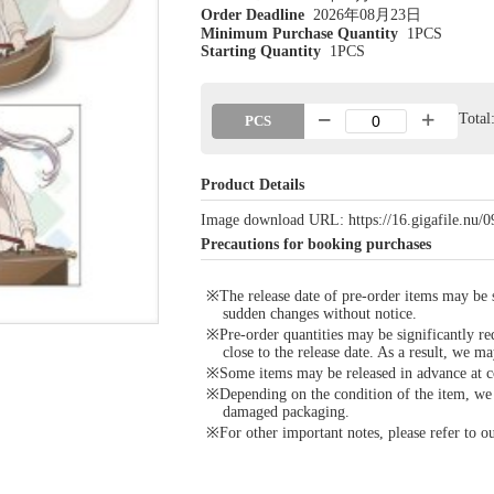
Order Deadline
2026年08月23日
Minimum Purchase Quantity
1PCS
Starting Quantity
1PCS
Tota
PCS
Product Details
Image download URL: https://16.gigafile.nu
Precautions for booking purchases
※The release date of pre-order items may be si
sudden changes without notice.
※Pre-order quantities may be significantly re
close to the release date. As a result, we ma
※Some items may be released in advance at con
※Depending on the condition of the item, we m
damaged packaging.
※For other important notes, please refer to 