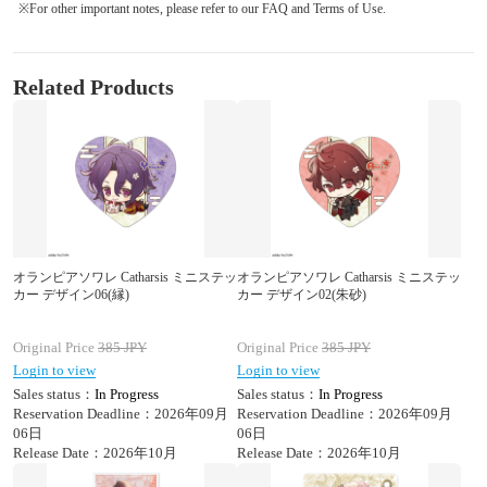
※For other important notes, please refer to our FAQ and Terms of Use.
Related Products
オランピアソワレ Catharsis ミニステッ
オランピアソワレ Catharsis ミニステッ
カー デザイン06(縁)
カー デザイン02(朱砂)
Original Price
385
JPY
Original Price
385
JPY
Login to view
Login to view
Sales status：
In Progress
Sales status：
In Progress
Reservation Deadline：2026年09月
Reservation Deadline：2026年09月
06日
06日
Release Date：2026年10月
Release Date：2026年10月