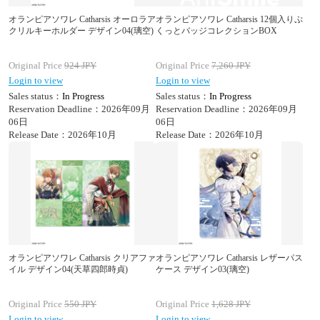
オランピアソワレ Catharsis オーロラア
オランピアソワレ Catharsis 12個入りぷ
クリルキーホルダー デザイン04(璃空)
くっとバッジコレクションBOX
Original Price
924
JPY
Original Price
7,260
JPY
Login to view
Login to view
Sales status：
In Progress
Sales status：
In Progress
Reservation Deadline：2026年09月
Reservation Deadline：2026年09月
06日
06日
Release Date：2026年10月
Release Date：2026年10月
オランピアソワレ Catharsis クリアファ
オランピアソワレ Catharsis レザーパス
イル デザイン04(天草四郎時貞)
ケース デザイン03(璃空)
Original Price
550
JPY
Original Price
1,628
JPY
Login to view
Login to view