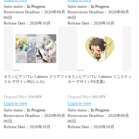
Sales status：
In Progress
Sales status：
In Progress
Reservation Deadline：2026年09月
Reservation Deadline：2026年09月
06日
06日
Release Date：2026年10月
Release Date：2026年10月
オランピアソワレ Catharsis クリアファ
オランピアソワレ Catharsis ミニステッ
イル デザイン06(ヒムカ)
カー デザイン03(玄葉)
Original Price
550
JPY
Original Price
385
JPY
Login to view
Login to view
Sales status：
In Progress
Sales status：
In Progress
Reservation Deadline：2026年09月
Reservation Deadline：2026年09月
06日
06日
Release Date：2026年10月
Release Date：2026年10月