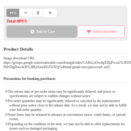
PCS
Total:0PCS
Add to Cart
Add to favorites
Product Details
Image download URL:
https://groups.google.com/a/sanwabiz.com/d/msgid/sales/CABsLoOwdqXDpPwza2%3D
PkbThgDow4cR%2BQAmoDGFiJ1Fg%40mail.gmail.com (password: za2)
Precautions for booking purchases
※The release date of pre-order items may be significantly delayed, and prices or
specifications are subject to sudden changes without notice.
※Pre-order quantities may be significantly reduced or canceled by the manufacturer
without prior notice close to the release date. As a result, we may not be able to fulfill
your full order quantity.
※Some items may be released in advance at convenience stores, retail chains, or special
events.
※Depending on the condition of the item, we may not be able to offer replacements for
issues such as damaged packaging.