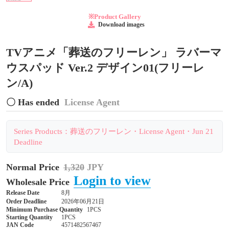
※Product Gallery
Download images
TVアニメ「葬送のフリーレン」 ラバーマ
ウスパッド Ver.2 デザイン01(フリーレ
ン/A)
〇 Has ended
License Agent
Series Products：葬送のフリーレン・License Agent・Jun 21
Deadline
Normal Price
1,320
JPY
Login to view
Wholesale Price
Release Date
8月
Order Deadline
2026年06月21日
Minimum Purchase Quantity
1PCS
Starting Quantity
1PCS
JAN Code
4571482567467