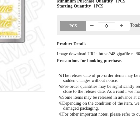
Minimum Purchase Quantity
1PCS
Starting Quantity
1PCS
Tota
PCS
Product Details
Image download URL: https://48.gigafile.nu
Precautions for booking purchases
※The release date of pre-order items may be si
sudden changes without notice.
※Pre-order quantities may be significantly re
close to the release date. As a result, we ma
※Some items may be released in advance at con
※Depending on the condition of the item, we m
damaged packaging.
※For other important notes, please refer to 