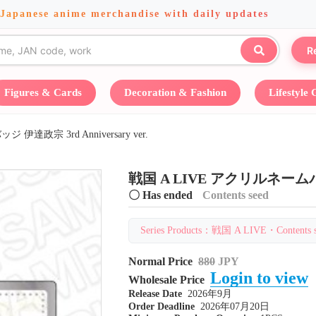
 Japanese anime merchandise with daily updates
R
Figures & Cards
Decoration & Fashion
Lifestyle
達政宗 3rd Anniversary ver.
戦国 A LIVE アクリルネームバッジ 
〇 Has ended
Contents seed
Series Products：戦国 A LIVE・Contents s
Normal Price
880
JPY
Login to view
Wholesale Price
Release Date
2026年9月
Order Deadline
2026年07月20日