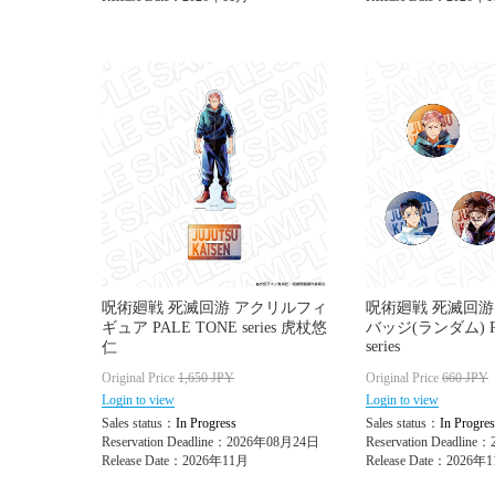
呪術廻戦 死滅回游 アクリルフィ
呪術廻戦 死滅回游
ギュア PALE TONE series 虎杖悠
バッジ(ランダム) P
series
仁
Original Price
1,650
JPY
Original Price
660
JPY
Login to view
Login to view
Sales status：
In Progress
Sales status：
In Progres
Reservation Deadline：2026年08月24日
Reservation Deadlin
Release Date：2026年11月
Release Date：2026年