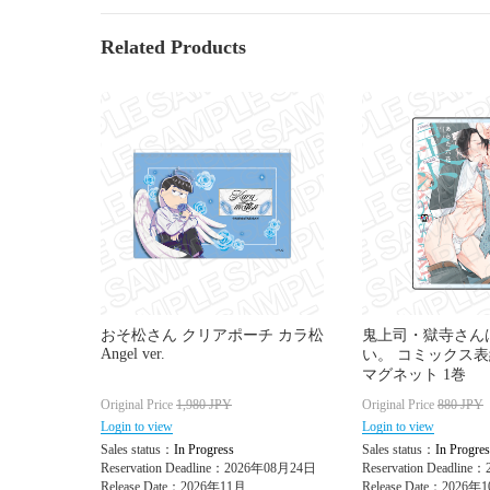
Related Products
おそ松さん クリアポーチ カラ松
鬼上司・獄寺さん
Angel ver.
い。 コミックス
マグネット 1巻
Original Price
1,980
JPY
Original Price
880
JPY
Login to view
Login to view
Sales status：
In Progress
Sales status：
In Progres
Reservation Deadline：2026年08月24日
Reservation Deadlin
Release Date：2026年11月
Release Date：2026年