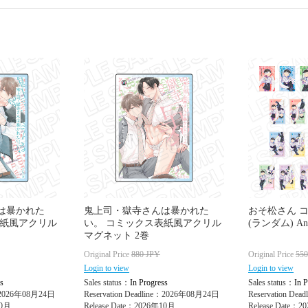
は暴かれた
鬼上司・獄寺さんは暴かれた
おそ松さん 
表紙風アクリル
い。 コミックス表紙風アクリル
(ランダム) Ange
マグネット 2巻
Original Price
880
JPY
Original Price
55
Login to view
Login to view
s
Sales status：
In Progress
Sales status：
In P
e：2026年08月24日
Reservation Deadline：2026年08月24日
Reservation De
10月
Release Date：2026年10月
Release Date：