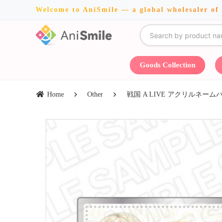
Welcome to AniSmile — a global wholesaler of
Goods Collection
Home
Other
戦国 A LIVE アクリルネームバッジ 伊