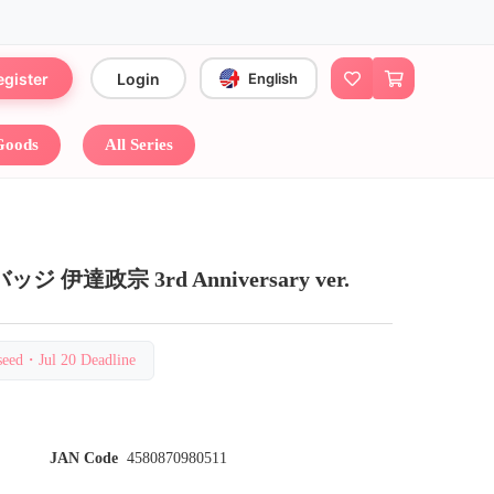
egister
Login
English
 Goods
All Series
伊達政宗 3rd Anniversary ver.
eed・Jul 20 Deadline
JAN Code
4580870980511