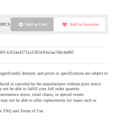
l:0PCS
Add to Cart
Add to favorites
/0805-k3f24a43732a158543f4a5ae7d0c4a885
gnificantly delayed, and prices or specifications are subject to
duced or canceled by the manufacturer without prior notice
y not be able to fulfill your full order quantity.
venience stores, retail chains, or special events.
ay not be able to offer replacements for issues such as
our FAQ and Terms of Use.