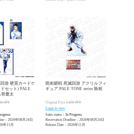
滅回游 硬質カードケ
呪術廻戦 死滅回游 アクリルフィ
ドセット) PALE
ギュア PALE TONE series 脹相
s 乙骨憂太
50
JPY
Original Price
1,650
JPY
Login to view
rogress
Sales status：
In Progress
adline：2026年08月24日
Reservation Deadline：2026年08月24日
2026年11月
Release Date：2026年11月