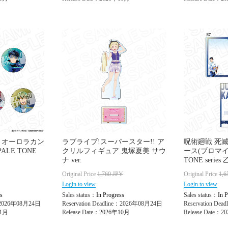
 オーロラカン
ラブライブ!スーパースター!! ア
呪術廻戦 死
ALE TONE
クリルフィギュア 鬼塚夏美 サウ
ース(ブロマイ
ナ ver.
TONE serie
Original Price
1,760
JPY
Original Price
1,6
Login to view
Login to view
s
Sales status：
In Progress
Sales status：
In P
e：2026年08月24日
Reservation Deadline：2026年08月24日
Reservation De
11月
Release Date：2026年10月
Release Date：