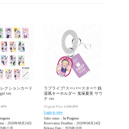
コレクションカード
ラブライブ!スーパースター!! 銭
l ver.
湯風キーホルダー 鬼塚夏美 サウ
ナ ver.
0
JPY
Original Price
1,100
JPY
Login to view
rogress
Sales status：
In Progress
adline：2026年08月24日
Reservation Deadline：2026年08月24日
2026年11月
Release Date：2026年10月