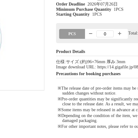
Order Deadline
2026年07月26日
Minimum Purchase Quantity
1PCS
Starting Quantity
1PCS
Tota
PCS
Product Details
仕様:サイズ:(約)96×76mm 厚み:3mm
Image download URL: https://14.gigafile.jp
Precautions for booking purchases
※The release date of pre-order items may be si
sudden changes without notice.
※Pre-order quantities may be significantly re
close to the release date. As a result, we ma
※Some items may be released in advance at con
※Depending on the condition of the item, we m
damaged packaging.
※For other important notes, please refer to 