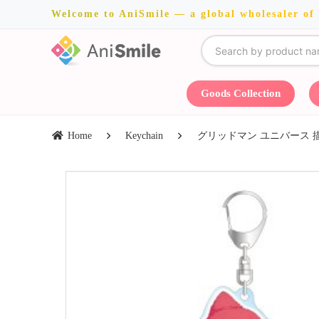
Welcome to AniSmile — a global wholesaler of
Goods Collection
Home
Keychain
グリッドマン ユニバース 描