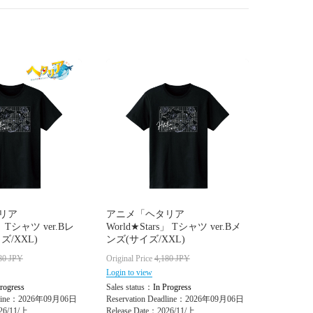
リア
アニメ「ヘタリア
s」 Tシャツ ver.Bレ
World★Stars」 Tシャツ ver.Bメ
/XXL)
ンズ(サイズ/XXL)
80
JPY
Original Price
4,180
JPY
Login to view
rogress
Sales status：
In Progress
adline：2026年09月06日
Reservation Deadline：2026年09月06日
26/11/上
Release Date：2026/11/上