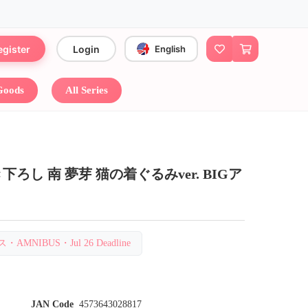
egister
Login
English
 Goods
All Series
ろし 南 夢芽 猫の着ぐるみver. BIGア
AMNIBUS・Jul 26 Deadline
JAN Code
4573643028817