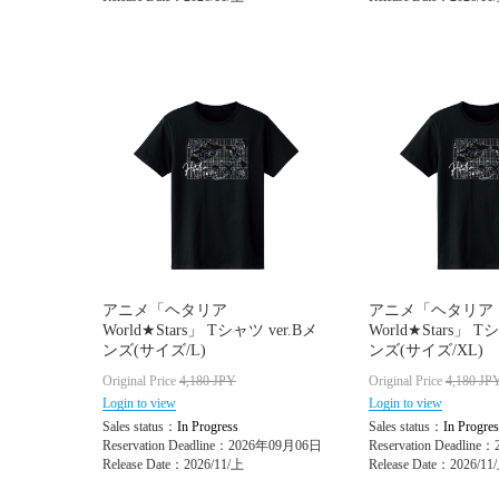
アニメ「ヘタリア
アニメ「ヘタリア
World★Stars」 Tシャツ ver.Bメ
World★Stars」 T
ンズ(サイズ/L)
ンズ(サイズ/XL)
Original Price
4,180
JPY
Original Price
4,180
JP
Login to view
Login to view
Sales status：
In Progress
Sales status：
In Progres
Reservation Deadline：2026年09月06日
Reservation Deadlin
Release Date：2026/11/上
Release Date：2026/11