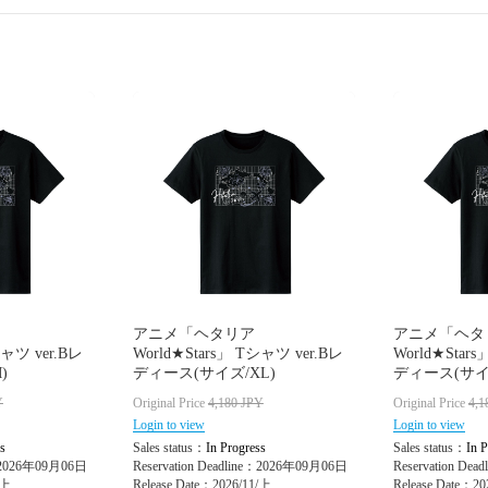
アニメ「ヘタリア
アニメ「ヘタ
シャツ ver.Bレ
World★Stars」 Tシャツ ver.Bレ
World★Star
)
ディース(サイズ/XL)
ディース(サイズ
Y
Original Price
4,180
JPY
Original Price
4,1
Login to view
Login to view
s
Sales status：
In Progress
Sales status：
In P
e：2026年09月06日
Reservation Deadline：2026年09月06日
Reservation De
/上
Release Date：2026/11/上
Release Date：20