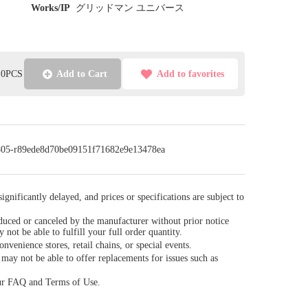
Works/IP
グリッドマン ユニバース
l:0PCS
Add to Cart
Add to favorites
/0805-r89ede8d70be09151f71682e9e13478ea
gnificantly delayed, and prices or specifications are subject to
duced or canceled by the manufacturer without prior notice
y not be able to fulfill your full order quantity.
venience stores, retail chains, or special events.
ay not be able to offer replacements for issues such as
our FAQ and Terms of Use.