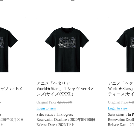
アニメ「ヘタリア
アニメ「ヘタ
シャツ ver.Bメ
World★Stars」 Tシャツ ver.Bメ
World★Star
ンズ(サイズ/XXXL)
ディース(サイズ
Y
Original Price
4,180
JPY
Original Price
4,1
Login to view
Login to view
s
Sales status：
In Progress
Sales status：
In P
e：2026年09月06日
Reservation Deadline：2026年09月06日
Reservation De
/上
Release Date：2026/11/上
Release Date：20