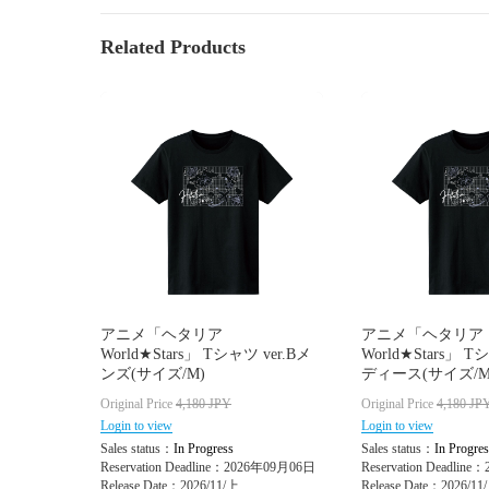
Related Products
アニメ「ヘタリア
アニメ「ヘタリア
World★Stars」 Tシャツ ver.Bメ
World★Stars」 T
ンズ(サイズ/M)
ディース(サイズ/M
Original Price
4,180
JPY
Original Price
4,180
JP
Login to view
Login to view
Sales status：
In Progress
Sales status：
In Progres
Reservation Deadline：2026年09月06日
Reservation Deadlin
Release Date：2026/11/上
Release Date：2026/11