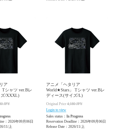
リア
アニメ「ヘタリア
s」 Tシャツ ver.Bレ
World★Stars」 Tシャツ ver.Bレ
/XXXL)
ディース(サイズ/L)
80
JPY
Original Price
4,180
JPY
Login to view
rogress
Sales status：
In Progress
adline：2026年09月06日
Reservation Deadline：2026年09月06日
26/11/上
Release Date：2026/11/上