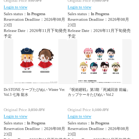
Original Price
550
JPY
Original Price
1,980
JPY
Login to view
Login to view
Sales status：
In Progress
Sales status：
In Progress
Reservation Deadline：2026年08月
Reservation Deadline：2026年08月
23日
23日
Release Date：2026年11月下旬発売
Release Date：2026年11月下旬発売
予定
予定
Dr.STONE ケープたぴぬい Winter Ver.
『呪術廻戦』第3期「死滅回游 前編」
Vol.3 七海 龍水
カップケーキたぴぬい Vol.2
Original Price
3,850
JPY
Original Price
1,100
JPY
Login to view
Login to view
Sales status：
In Progress
Sales status：
In Progress
Reservation Deadline：2026年08月
Reservation Deadline：2026年08月
23日
23日