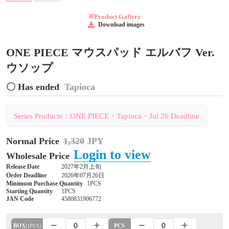
※Product Gallery
Download images
ONE PIECE マウスパッド エルバフ Ver.
ウソップ
〇 Has ended
Tapioca
Series Products：ONE PIECE・Tapioca・Jul 26 Deadline
Normal Price
1,320
JPY
Login to view
Wholesale Price
Release Date
2027年2月上旬
Order Deadline
2026年07月26日
Minimum Purchase Quantity
1PCS
Starting Quantity
1PCS
JAN Code
4580831906772
BOX
PCS
(1PCS)