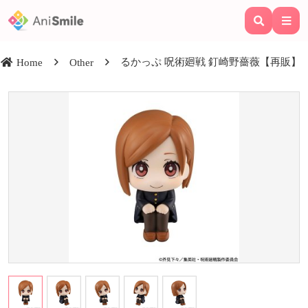
るかっぷ 呪術廻戦 釘崎野薔薇【再販】
Home
Other