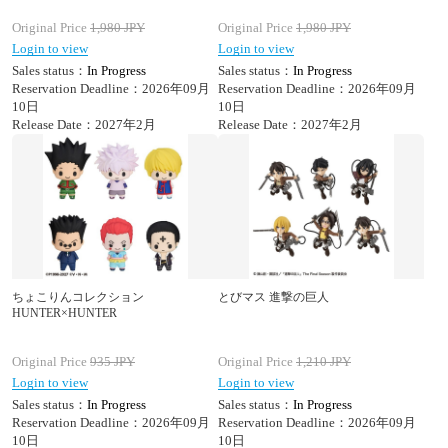
Original Price
1,980
JPY
Original Price
1,980
JPY
Login to view
Login to view
Sales status：
In Progress
Sales status：
In Progress
Reservation Deadline：2026年09月
Reservation Deadline：2026年09月
10日
10日
Release Date：2027年2月
Release Date：2027年2月
ちょこりんコレクション
とびマス 進撃の巨人
HUNTER×HUNTER
Original Price
935
JPY
Original Price
1,210
JPY
Login to view
Login to view
Sales status：
In Progress
Sales status：
In Progress
Reservation Deadline：2026年09月
Reservation Deadline：2026年09月
10日
10日