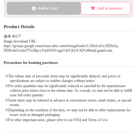
Add to Cart
Add to favorites
Product Details
備考:46177
Image download URL:
https://groups.google.com/a/sanwabiz.com/d/msgid/sales/CABsLoOw3EDn5q-
DDKokOsJub2T%2BpcyYiyhNWUugnVthYjQ-K3Q%40mail.gmail.com
Precautions for booking purchases
※The release date of pre-order items may be significantly delayed, and prices or
specifications are subject to sudden changes without notice.
※Pre-order quantities may be significantly reduced or canceled by the manufacturer
without prior notice close to the release date. As a result, we may not be able to fulfill
your full order quantity.
※Some items may be released in advance at convenience stores, retail chains, or special
events.
※Depending on the condition of the item, we may not be able to offer replacements for
issues such as damaged packaging.
※For other important notes, please refer to our FAQ and Terms of Use.