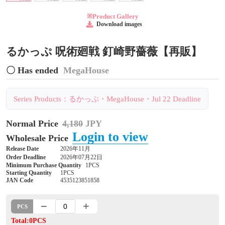
※Product Gallery
Download images
るかっぷ 呪術廻戦 釘崎野薔薇【再販】
〇 Has ended
MegaHouse
Series Products：るかっぷ・MegaHouse・Jul 22 Deadline
Normal Price
4,180
JPY
Login to view
Wholesale Price
Release Date
2026年11月
Order Deadline
2026年07月22日
Minimum Purchase Quantity
1PCS
Starting Quantity
1PCS
JAN Code
4535123851858
PCS
Total:0PCS