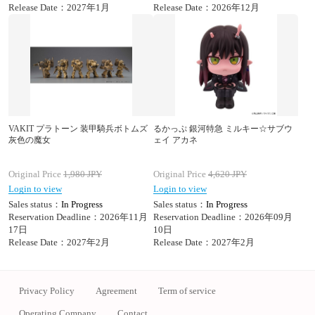
Release Date：2027年1月
Release Date：2026年12月
VAKIT プラトーン 装甲騎兵ボトムズ
るかっぷ 銀河特急 ミルキー☆サブウ
灰色の魔女
ェイ アカネ
Original Price
1,980
JPY
Original Price
4,620
JPY
Login to view
Login to view
Sales status：
In Progress
Sales status：
In Progress
Reservation Deadline：2026年11月
Reservation Deadline：2026年09月
17日
10日
Release Date：2027年2月
Release Date：2027年2月
Privacy Policy
Agreement
Term of service
Operating Company
Contact