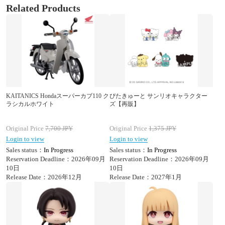
Related Products
KAITANICS Hondaスーパーカブ110 ク
ぴたきゅーと サンリオキャラクター
ラシカルホワイト
ズ【再販】
Original Price
7,700
JPY
Original Price
1,375
JPY
Login to view
Login to view
Sales status：
In Progress
Sales status：
In Progress
Reservation Deadline：2026年09月
Reservation Deadline：2026年09月
10日
10日
Release Date：2026年12月
Release Date：2027年1月