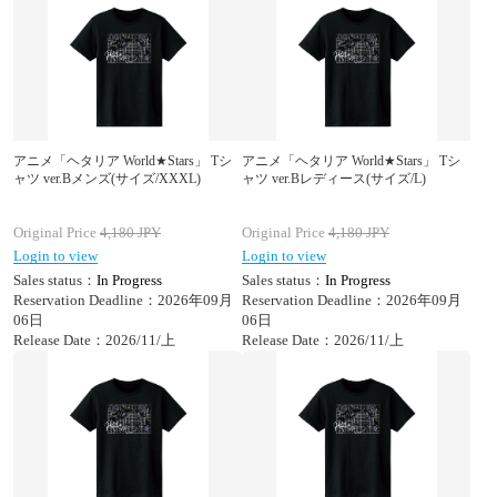
アニメ「ヘタリア World★Stars」 Tシ
アニメ「ヘタリア World★Stars」 Tシ
ャツ ver.Bメンズ(サイズ/XXXL)
ャツ ver.Bレディース(サイズ/L)
Original Price
4,180
JPY
Original Price
4,180
JPY
Login to view
Login to view
Sales status：
In Progress
Sales status：
In Progress
Reservation Deadline：2026年09月
Reservation Deadline：2026年09月
06日
06日
Release Date：2026/11/上
Release Date：2026/11/上