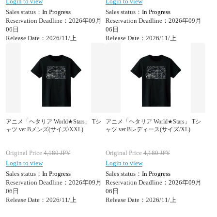
Login to view
Login to view
Sales status：
In Progress
Sales status：
In Progress
Reservation Deadline：2026年09月
Reservation Deadline：2026年09月
06日
06日
Release Date：2026/11/上
Release Date：2026/11/上
アニメ「ヘタリア World★Stars」 Tシ
アニメ「ヘタリア World★Stars」 Tシ
ャツ ver.Bメンズ(サイズ/XXL)
ャツ ver.Bレディース(サイズ/XL)
Original Price
4,180
JPY
Original Price
4,180
JPY
Login to view
Login to view
Sales status：
In Progress
Sales status：
In Progress
Reservation Deadline：2026年09月
Reservation Deadline：2026年09月
06日
06日
Release Date：2026/11/上
Release Date：2026/11/上