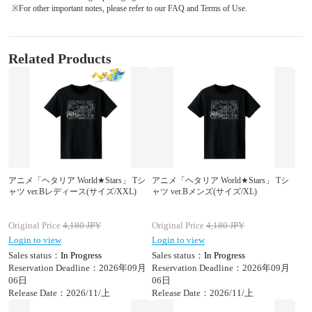
※For other important notes, please refer to our FAQ and Terms of Use.
Related Products
アニメ「ヘタリア World★Stars」 Tシ
アニメ「ヘタリア World★Stars」 Tシ
ャツ ver.Bレディース(サイズ/XXL)
ャツ ver.Bメンズ(サイズ/XL)
Original Price
4,180
JPY
Original Price
4,180
JPY
Login to view
Login to view
Sales status：
In Progress
Sales status：
In Progress
Reservation Deadline：2026年09月
Reservation Deadline：2026年09月
06日
06日
Release Date：2026/11/上
Release Date：2026/11/上