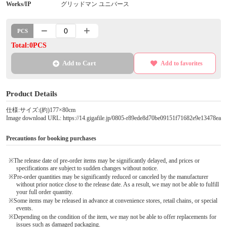
Works/IP
グリッドマン ユニバース
PCS
Total:0PCS
Add to Cart
Add to favorites
Product Details
仕様:サイズ:(約)177×80cm
Image download URL: https://14.gigafile.jp/0805-r89ede8d70be09151f71682e9e13478ea
Precautions for booking purchases
※The release date of pre-order items may be significantly delayed, and prices or
specifications are subject to sudden changes without notice.
※Pre-order quantities may be significantly reduced or canceled by the manufacturer
without prior notice close to the release date. As a result, we may not be able to fulfill
your full order quantity.
※Some items may be released in advance at convenience stores, retail chains, or special
events.
※Depending on the condition of the item, we may not be able to offer replacements for
issues such as damaged packaging.