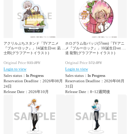
アクリルぷちスタンド「TVアニメ
ホログラム缶バッジ(57mm)「TVアニ
『ブルーロック』」14/誕生日ver. 凪 誠
メ『ブルーロック』」10/誕生日ver. 士
士郎(グラフアートイラスト)
道 龍聖(グラフアートイラスト)
Original Price
935
JPY
Original Price
572
JPY
Login to view
Login to view
Sales status：
In Progress
Sales status：
In Progress
Reservation Deadline：2026年08月
Reservation Deadline：2026年08月
24日
31日
Release Date：2026年10月
Release Date：8~12週間後