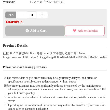
Works/IP
TVアニメ『ブルーロック』
PCS
Total:0PCS
Add to Cart
Add to favorites
Product Details
仕様:サイズ:(約)60×30mm 厚み:5mm スマホ差し込み口幅:11mm
Image download URL: https://14.gigafile.jp/0805-r89ede8d70be09151f71682e9e13478ea
Precautions for booking purchases
※The release date of pre-order items may be significantly delayed, and prices or
specifications are subject to sudden changes without notice.
※Pre-order quantities may be significantly reduced or canceled by the manufacturer
without prior notice close to the release date. As a result, we may not be able to fulfill
your full order quantity.
※Some items may be released in advance at convenience stores, retail chains, or special
events.
※Depending on the condition of the item, we may not be able to offer replacements for
issues such as damaged packaging.