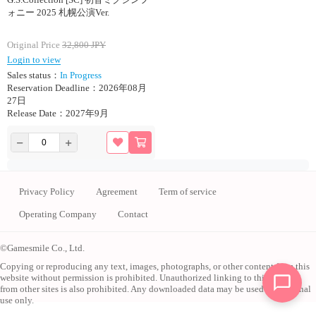
ォニー 2025 札幌公演Ver.
Original Price
32,800
JPY
Login to view
Sales status：
In Progress
Reservation Deadline：2026年08月
27日
Release Date：2027年9月
Privacy Policy
Agreement
Term of service
Operating Company
Contact
©Gamesmile Co., Ltd.
Copying or reproducing any text, images, photographs, or other content from this
website without permission is prohibited. Unauthorized linking to this website
from other sites is also prohibited. Any downloaded data may be used for personal
use only.