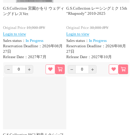
G.S.Collection 宮園かをり ウェディ
G.S.Collection レーシングミク 15th
“Rhapsody” 2010-2025
ングドレスVer.
Original Price
19,900
JPY
Original Price
30,000
JPY
Login to view
Login to view
Sales status：
In Progress
Sales status：
In Progress
Reservation Deadline：2026年08月
Reservation Deadline：2026年08月
27日
27日
Release Date：2027年7月
Release Date：2027年10月
G.S.Collection [SC] 初音ミクシンフ