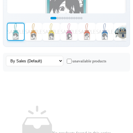
unavailable products
No products found in this series