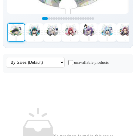
unavailable products
No products found in this series