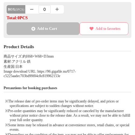
BOX
(5PCS)
Total:0PCS
Add to Cart
Add to favorites
Product Details
商品サイズ:約H68×W68×D3mm
素材:アクリル 鉄
生産国:日本
Image download URL: https://96.gigafile.nu/0717-
c5225aadec703bd99f84c8c819962153e
Precautions for booking purchases
※The release date of pre-order items may be significantly delayed, and prices or
specifications are subject to sudden changes without notice.
※Pre-order quantities may be significantly reduced or canceled by the manufacturer
without prior notice close to the release date. As a result, we may not be able to fulfill
your full order quantity.
※Some items may be released in advance at convenience stores, retail chains, or special
events.
※Depending on the condition of the item, we may not be able to offer replacements for