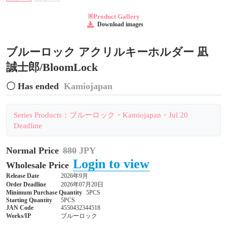
※Product Gallery
Download images
ブルーロック アクリルキーホルダー 凪
誠士郎/BloomLock
〇 Has ended
Kamiojapan
Series Products：ブルーロック・Kamiojapan・Jul 20
Deadline
Normal Price
880
JPY
Login to view
Wholesale Price
Release Date
2026年9月
Order Deadline
2026年07月20日
Minimum Purchase Quantity
5PCS
Starting Quantity
5PCS
JAN Code
4550432344518
Works/IP
ブルーロック