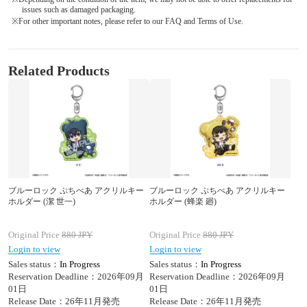
issues such as damaged packaging.
※For other important notes, please refer to our FAQ and Terms of Use.
Related Products
ブルーロック ぷちべあ アクリルキー
ブルーロック ぷちべあ アクリルキー
ホルダー (潔 世一)
ホルダー (蜂楽 廻)
Original Price
880
JPY
Original Price
880
JPY
Login to view
Login to view
Sales status：
In Progress
Sales status：
In Progress
Reservation Deadline：2026年09月
Reservation Deadline：2026年09月
01日
01日
Release Date：26年11月発売
Release Date：26年11月発売