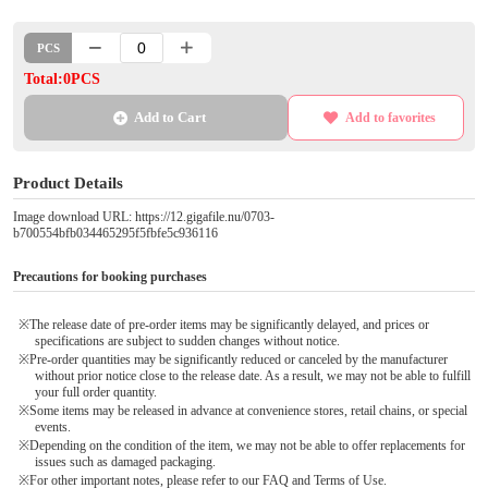
PCS
Total:0PCS
Add to Cart
Add to favorites
Product Details
Image download URL: https://12.gigafile.nu/0703-
b700554bfb034465295f5fbfe5c936116
Precautions for booking purchases
※The release date of pre-order items may be significantly delayed, and prices or
specifications are subject to sudden changes without notice.
※Pre-order quantities may be significantly reduced or canceled by the manufacturer
without prior notice close to the release date. As a result, we may not be able to fulfill
your full order quantity.
※Some items may be released in advance at convenience stores, retail chains, or special
events.
※Depending on the condition of the item, we may not be able to offer replacements for
issues such as damaged packaging.
※For other important notes, please refer to our FAQ and Terms of Use.