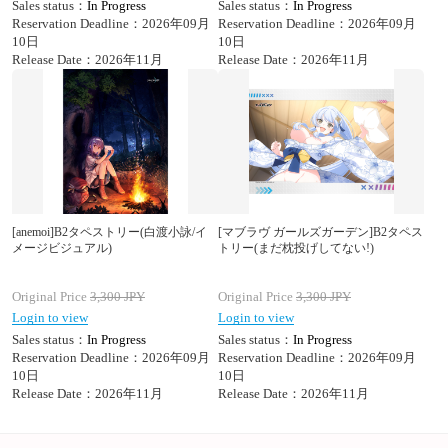
Sales status：
In Progress
Sales status：
In Progress
Reservation Deadline：2026年09月
Reservation Deadline：2026年09月
10日
10日
Release Date：2026年11月
Release Date：2026年11月
[anemoi]B2タペストリー(白渡小詠/イ
[マブラヴ ガールズガーデン]B2タペス
メージビジュアル)
トリー(まだ枕投げしてない!)
Original Price
3,300
JPY
Original Price
3,300
JPY
Login to view
Login to view
Sales status：
In Progress
Sales status：
In Progress
Reservation Deadline：2026年09月
Reservation Deadline：2026年09月
10日
10日
Release Date：2026年11月
Release Date：2026年11月